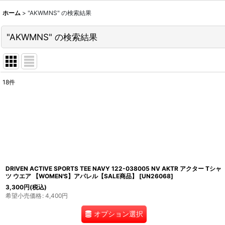
ホーム
>
"AKWMNS"
の
検索結果
"AKWMNS"
の
検索結果
18
件
商品検索
:
表示数
:
並び順
:
DRIVEN ACTIVE SPORTS TEE NAVY 122-038005 NV AKTR アクター Tシャ
ツ ウエア 【WOMEN'S】アパレル【SALE商品】
[
UN26068
]
3,300
円
(税込)
希望小売価格
:
4,400
円
オプション選択