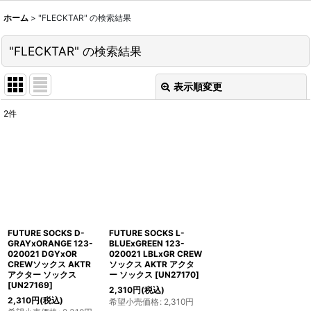
ホーム
>
"FLECKTAR"
の
検索結果
"FLECKTAR"
の
検索結果
表示順変更
閉じる
2
件
商品検索
:
表示数
:
並び順
:
FUTURE SOCKS D-
FUTURE SOCKS L-
絞り込む
GRAYxORANGE 123-
BLUExGREEN 123-
020021 DGYxOR
020021 LBLxGR CREW
CREWソックス AKTR
ソックス AKTR アクタ
アクター ソックス
ー ソックス
[
UN27170
]
[
UN27169
]
2,310
円
(税込)
2,310
円
(税込)
希望小売価格
:
2,310
円