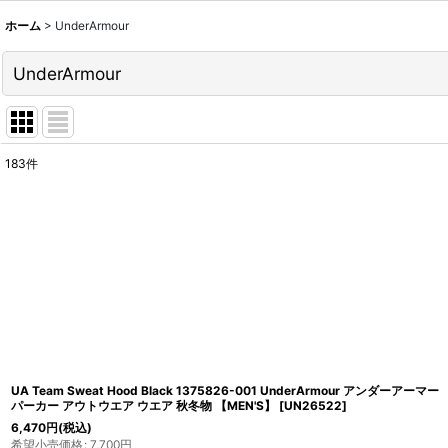
ホーム
>
UnderArmour
UnderArmour
183
件
サブカテゴリ
:
表示数
:
並び順
:
UA Team Sweat Hood Black 1375826-001 UnderArmour アンダーアーマー
パーカー アウトウエア ウエア 秋冬物 【MEN'S】
[
UN26522
]
6,470
円
(税込)
希望小売価格
:
7,700
円