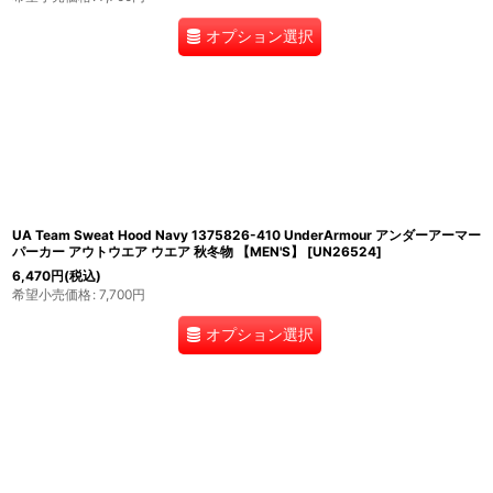
オプション選択
UA Team Sweat Hood Navy 1375826-410 UnderArmour アンダーアーマー
パーカー アウトウエア ウエア 秋冬物 【MEN'S】
[
UN26524
]
6,470
円
(税込)
希望小売価格
:
7,700
円
オプション選択