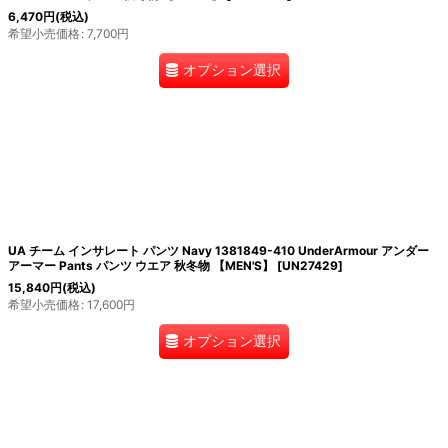
6,470
円
(税込)
希望小売価格
:
7,700
円
オプション選択
UA チーム インサレート パンツ Navy 1381849-410 UnderArmour アンダー
アーマー Pants パンツ ウエア 秋冬物 【MEN'S】
[
UN27429
]
15,840
円
(税込)
希望小売価格
:
17,600
円
オプション選択