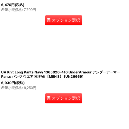
6,470
円
(税込)
希望小売価格
:
7,700
円
オプション選択
UA Knit Long Pants Navy 1365020-410 UnderArmour アンダーアーマー
Pants パンツ ウエア 秋冬物 【MEN'S】
[
UN26669
]
6,930
円
(税込)
希望小売価格
:
8,250
円
オプション選択