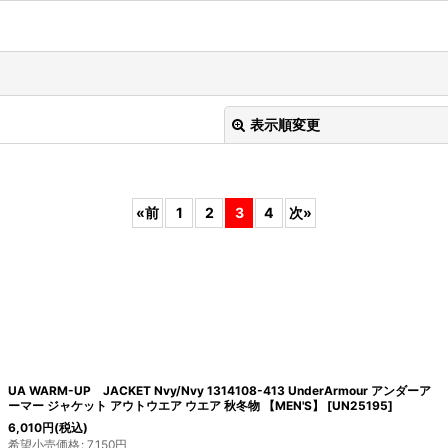
表示順変更
«
前
1
2
3
4
次
»
絞り込む
UA WARM-UP JACKET Nvy/Nvy 1314108-413 UnderArmour アンダーア
ーマー ジャケット アウトウエア ウエア 秋冬物 【MEN'S】
[
UN25195
]
6,010
円
(税込)
希望小売価格
:
7,150
円