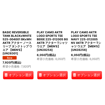
BASIC REVERSIBLE
PLAY CAMO AKTR
PLAY CAMO AKTR
TANK BLACKxWHITE
LOGO SPORTS TEE
LOGO SPORTS TEE
525-004001 BKxWH
BEIGE 225-012005 BG
NAVY 225-012005
AKTR アクター ノース
AKTR アクター Tシャツ
NV AKTR アクター Tシ
リーブ タンクトップ ウ
ウエア 【MEN'S】
ャツ ウエア 【MEN'S】
エア 【MEN'S】
[
UN28254
]
[
UN28256
]
[
UN28301
]
6,050
円
(税込)
6,050
円
(税込)
希望小売価格
:
6,050
円
希望小売価格
:
6,050
円
7,920
円
(税込)
希望小売価格
:
7,920
円
オプション選択
オプション選択
オプション選択