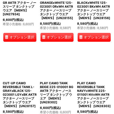
GR AKTR アクター ノー
ORANGExWHITE 125-
BLACKxWHITE 125-
スリーブ タンクトップ
023001 ORxWH AKTR
023001 BKxWH AKTR
ウエア 【MEN'S】
アクター ノースリーブ
アクター ノースリーブ
[
UN27934
]
タンクトップ ウエア
タンクトップ ウエア
【MEN'S】
[
UN28155
]
【MEN'S】
[
UN28156
]
6,600
円
(税込)
8,580
円
(税込)
8,580
円
(税込)
希望小売価格
:
6,600
円
希望小売価格
:
8,580
円
希望小売価格
:
8,580
円
オプション選択
オプション選択
オプション選択
CUT-UP CAMO
PLAY CAMO TANK
PLAY CAMO
REVERSIBLE TANK L-
BEIGE 225-010001 BG
REVERSIBLE TANK
GRAYxBLACK 125-
AKTR アクター ノース
NAVYxWHITE 225-
023001 LGYxBK AKTR
リーブ タンクトップ ウ
011001 NVxWH AKTR
アクター ノースリーブ
エア 【MEN'S】
アクター ノースリーブ
タンクトップ ウエア
[
UN28302
]
タンクトップ ウエア
【MEN'S】
[
UN28157
]
【MEN'S】
[
UN28303
]
6,600
円
(税込)
8,580
円
(税込)
8,580
円
(税込)
希望小売価格
:
6,600
円