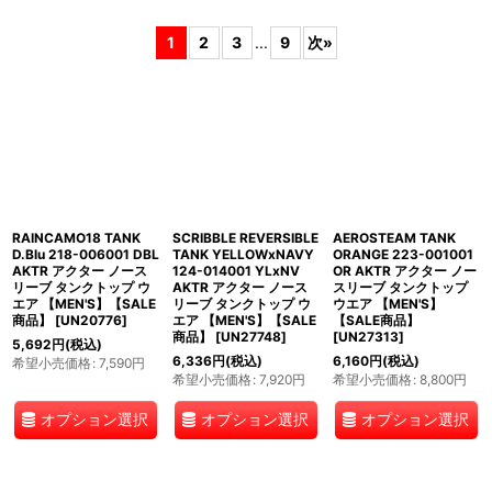
サブカテゴリ
:
1
2
3
...
9
次
»
表示数
:
並び順
:
絞り込む
RAINCAMO18 TANK
SCRIBBLE REVERSIBLE
AEROSTEAM TANK
D.Blu 218-006001 DBL
TANK YELLOWxNAVY
ORANGE 223-001001
AKTR アクター ノース
124-014001 YLxNV
OR AKTR アクター ノー
リーブ タンクトップ ウ
AKTR アクター ノース
スリーブ タンクトップ
エア 【MEN'S】【SALE
リーブ タンクトップ ウ
ウエア 【MEN'S】
商品】
[
UN20776
]
エア 【MEN'S】【SALE
【SALE商品】
商品】
[
UN27748
]
[
UN27313
]
5,692
円
(税込)
6,336
円
(税込)
6,160
円
(税込)
希望小売価格
:
7,590
円
希望小売価格
:
7,920
円
希望小売価格
:
8,800
円
オプション選択
オプション選択
オプション選択