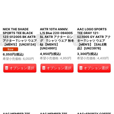
NICK THE SHADE
AKTR 10TH ANNIV.
AAC LOGO SPORTS
SPORTS TEE BLACK
L/S Blue 220-094005
TEE GRAY 121-
125-012005 BK AKTR
BL AKTR アクター ロン
023005 GY AKTR アク
アクター Tシャツ ウエア
グ Tシャツ ウエア 秋冬
ター Tシャツ ウエア
【MEN'S】
[
UN28134
]
物 【MEN'S】
【MEN'S】【SALE商
[
UN24991
]
品】
[
UN23978
]
4,950
円
(税込)
3,300
円
(税込)
6,050
円
(税込)
希望小売価格
:
4,950
円
希望小売価格
:
4,400
円
希望小売価格
:
6,050
円
オプション選択
オプション選択
オプション選択
AAC MEMBER TEE
AAC MEMBER TEE
AACxSPORTY COFFEE