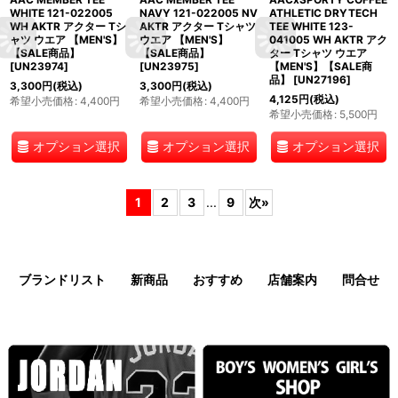
WHITE 121-022005
NAVY 121-022005 NV
ATHLETIC DRYTECH
WH AKTR アクター Tシ
AKTR アクター Tシャツ
TEE WHITE 123-
ャツ ウエア 【MEN'S】
ウエア 【MEN'S】
041005 WH AKTR アク
【SALE商品】
【SALE商品】
ター Tシャツ ウエア
[
UN23974
]
[
UN23975
]
【MEN'S】【SALE商
品】
[
UN27196
]
3,300
円
(税込)
3,300
円
(税込)
4,125
円
(税込)
希望小売価格
:
4,400
円
希望小売価格
:
4,400
円
希望小売価格
:
5,500
円
オプション選択
オプション選択
オプション選択
1
2
3
...
9
次
»
ブランドリスト
新商品
おすすめ
店舗案内
問合せ