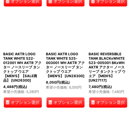
オプション選択
オプション選択
オプション選択
BASIC AKTR LOGO
BASIC AKTR LOGO
BASIC REVERSIBLE
TANK WHITE 522-
TANK WHITE 525-
TANK BLACKxWHITE
012001 WH AKTR アク
003001 WH AKTR アク
523-005001 BKxWH
ター ノースリーブ タン
ター ノースリーブ タン
AKTR アクター ノース
クトップ ウエア
クトップ ウエア
リーブ タンクトップ ウ
【MEN'S】【SALE商
【MEN'S】
[
UN28300
]
エア 【MEN'S】
品】
[
UN26300
]
[
UN27117
]
6,050
円
(税込)
4,488
円
(税込)
7,480
円
(税込)
希望小売価格
:
6,050
円
希望小売価格
:
5,280
円
希望小売価格
:
7,480
円
オプション選択
オプション選択
オプション選択