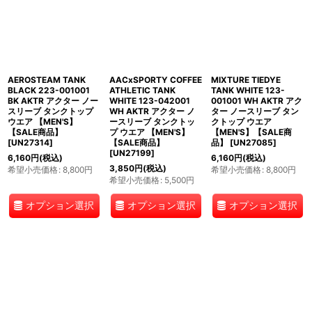
AEROSTEAM TANK
AACxSPORTY COFFEE
MIXTURE TIEDYE
BLACK 223-001001
ATHLETIC TANK
TANK WHITE 123-
BK AKTR アクター ノー
WHITE 123-042001
001001 WH AKTR アク
スリーブ タンクトップ
WH AKTR アクター ノ
ター ノースリーブ タン
ウエア 【MEN'S】
ースリーブ タンクトッ
クトップ ウエア
【SALE商品】
プ ウエア 【MEN'S】
【MEN'S】【SALE商
[
UN27314
]
【SALE商品】
品】
[
UN27085
]
[
UN27199
]
6,160
円
(税込)
6,160
円
(税込)
3,850
円
(税込)
希望小売価格
:
8,800
円
希望小売価格
:
8,800
円
希望小売価格
:
5,500
円
オプション選択
オプション選択
オプション選択