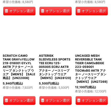
希望小売価格
:
8,580
円
希望小売価格
:
8,580
円
オプション選択
オプション選択
オプション選択
SCRATCH CAMO
ASTERISK
UNCAGED MESH
TANK GRAYxYELLOW
SLEEVELESS SPORTS
REVERSIBLE TANK
219-018001 GYxYL
TEE ECRU 125-
TIGER CAMOxBEIGE
AKTR アクター ノース
005005 ECRU AKTR
223-059001
リーブ タンクトップ ウ
アクター ノースリーブ
TGCMxBG AKTR アク
エア 【MEN'S】【SALE
タンクトップ ウエア
ター ノースリーブ タン
商品】
[
UN22008
]
【MEN'S】
[
UN28120
]
クトップ ウエア
【MEN'S】
[
UN27269
]
5,940
円
(税込)
5,500
円
(税込)
12,100
円
(税込)
希望小売価格
:
7,920
円
希望小売価格
:
5,500
円
希望小売価格
:
12,100
円
オプション選択
オプション選択
オプション選択