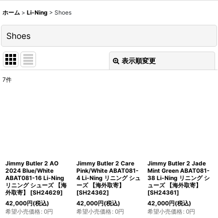
ホーム
>
Li-Ning
>
Shoes
Shoes
表示順変更
閉じる
7
件
表示数
:
並び順
:
絞り込む
Jimmy Butler 2 AO
Jimmy Butler 2 Care
Jimmy Butler 2 Jade
2024 Blue/White
Pink/White ABAT081-
Mint Green ABAT081-
ABAT081-16 Li-Ning
4 Li-Ning リニング シュ
38 Li-Ning リニング シ
リニング シューズ 【海
ーズ 【海外取寄】
ューズ 【海外取寄】
外取寄】
[
SH24629
]
[
SH24362
]
[
SH24361
]
42,000
円
(税込)
42,000
円
(税込)
42,000
円
(税込)
希望小売価格
:
0
円
希望小売価格
:
0
円
希望小売価格
:
0
円