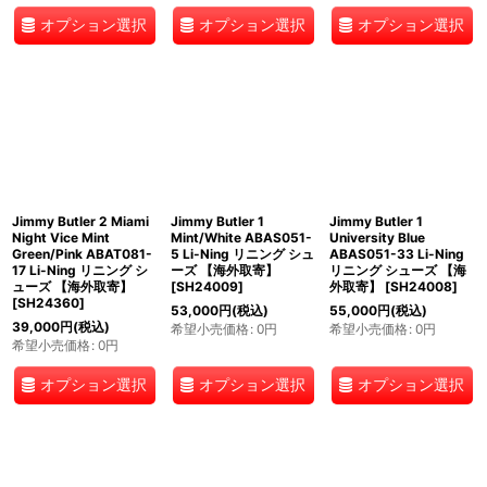
オプション選択
オプション選択
オプション選択
Jimmy Butler 2 Miami
Jimmy Butler 1
Jimmy Butler 1
Night Vice Mint
Mint/White ABAS051-
University Blue
Green/Pink ABAT081-
5 Li-Ning リニング シュ
ABAS051-33 Li-Ning
17 Li-Ning リニング シ
ーズ 【海外取寄】
リニング シューズ 【海
ューズ 【海外取寄】
[
SH24009
]
外取寄】
[
SH24008
]
[
SH24360
]
53,000
円
(税込)
55,000
円
(税込)
39,000
円
(税込)
希望小売価格
:
0
円
希望小売価格
:
0
円
希望小売価格
:
0
円
オプション選択
オプション選択
オプション選択