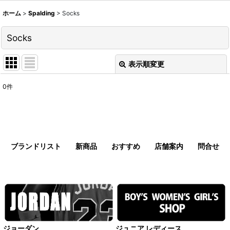
ホーム
>
Spalding
>
Socks
Socks
表示順変更
閉じる
0
件
表示数
:
並び順
:
ブランドリスト
新商品
おすすめ
店舗案内
問合せ
絞り込む
ジョーダン
ジュニア レディース