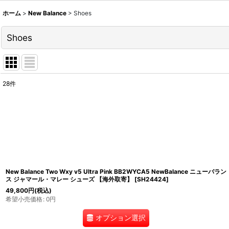
ホーム
>
New Balance
>
Shoes
Shoes
28
件
表示数
:
並び順
:
New Balance Two Wxy v5 Ultra Pink BB2WYCA5 NewBalance ニューバラン
ス ジャマール・マレー シューズ 【海外取寄】
[
SH24424
]
49,800
円
(税込)
希望小売価格
:
0
円
オプション選択