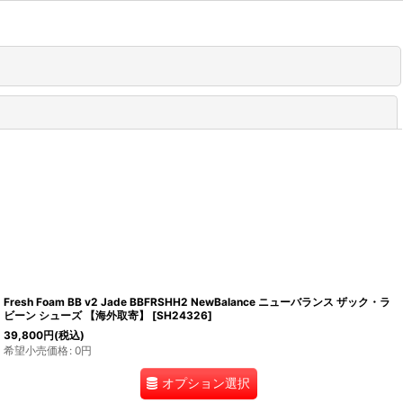
閉じる
Fresh Foam BB v2 Jade BBFRSHH2 NewBalance ニューバランス ザック・ラ
ビーン シューズ 【海外取寄】
[
SH24326
]
39,800
円
(税込)
希望小売価格
:
0
円
オプション選択