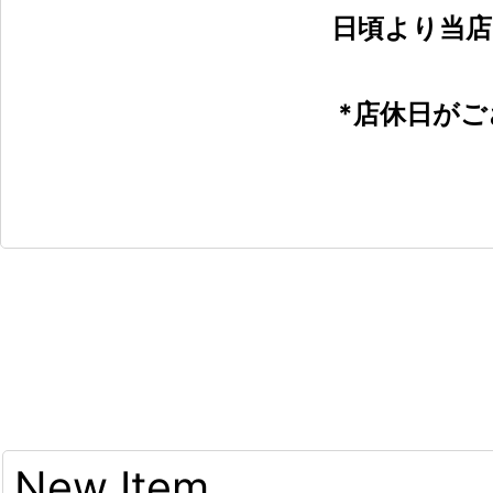
日頃より当
*店休日が
New Item