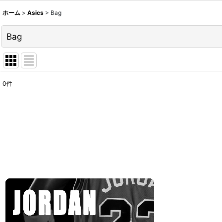
ホーム
>
Asics
>
Bag
Bag
0
件
表示数
:
並び順
: