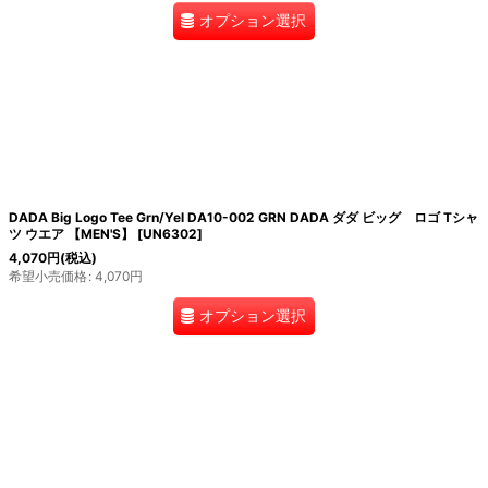
オプション選択
DADA Big Logo Tee Grn/Yel DA10-002 GRN DADA ダダ ビッグ ロゴ Tシャ
ツ ウエア 【MEN'S】
[
UN6302
]
4,070
円
(税込)
希望小売価格
:
4,070
円
オプション選択