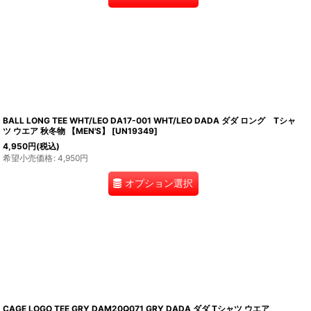
BALL LONG TEE WHT/LEO DA17-001 WHT/LEO DADA ダダ ロング Tシャ
ツ ウエア 秋冬物 【MEN'S】
[
UN19349
]
4,950
円
(税込)
希望小売価格
:
4,950
円
オプション選択
CAGE LOGO TEE GRY DAM20Q071 GRY DADA ダダ Tシャツ ウエア