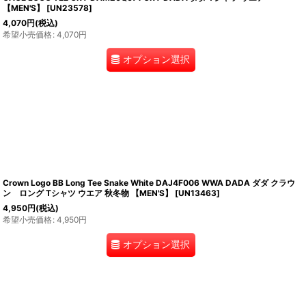
【MEN'S】
[
UN23578
]
4,070
円
(税込)
希望小売価格
:
4,070
円
オプション選択
Crown Logo BB Long Tee Snake White DAJ4F006 WWA DADA ダダ クラウ
ン ロング Tシャツ ウエア 秋冬物 【MEN'S】
[
UN13463
]
4,950
円
(税込)
希望小売価格
:
4,950
円
オプション選択