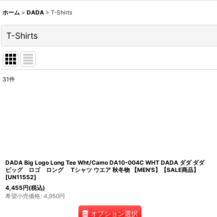
ホーム
>
DADA
>
T-Shirts
T-Shirts
31
件
表示数
:
並び順
:
DADA Big Logo Long Tee Wht/Camo DA10-004C WHT DADA ダダ ダダ
ビッグ ロゴ ロング Tシャツ ウエア 秋冬物 【MEN'S】【SALE商品】
[
UN11552
]
4,455
円
(税込)
希望小売価格
:
4,950
円
オプション選択