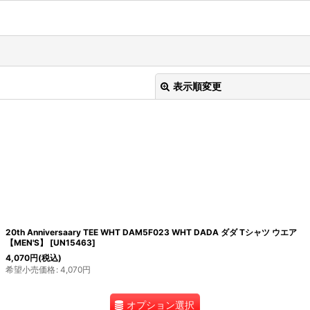
表示順変更
絞り込む
20th Anniversaary TEE WHT DAM5F023 WHT DADA ダダ Tシャツ ウエア
【MEN'S】
[
UN15463
]
4,070
円
(税込)
希望小売価格
:
4,070
円
オプション選択