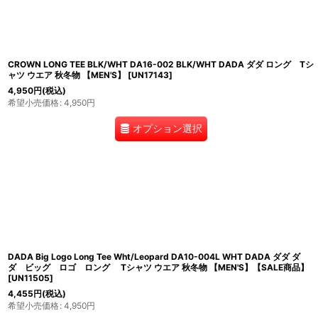
CROWN LONG TEE BLK/WHT DA16-002 BLK/WHT DADA ダダ ロング Tシ
ャツ ウエア 秋冬物 【MEN'S】
[
UN17143
]
4,950
円
(税込)
希望小売価格
:
4,950
円
オプション選択
DADA Big Logo Long Tee Wht/Leopard DA10-004L WHT DADA ダダ ダ
ダ ビッグ ロゴ ロング Tシャツ ウエア 秋冬物 【MEN'S】【SALE商品】
[
UN11505
]
4,455
円
(税込)
希望小売価格
:
4,950
円