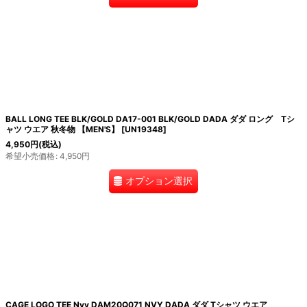
BALL LONG TEE BLK/GOLD DA17-001 BLK/GOLD DADA ダダ ロング Tシ
ャツ ウエア 秋冬物 【MEN'S】
[
UN19348
]
4,950
円
(税込)
希望小売価格
:
4,950
円
オプション選択
CAGE LOGO TEE Nvy DAM20Q071 NVY DADA ダダ Tシャツ ウエア