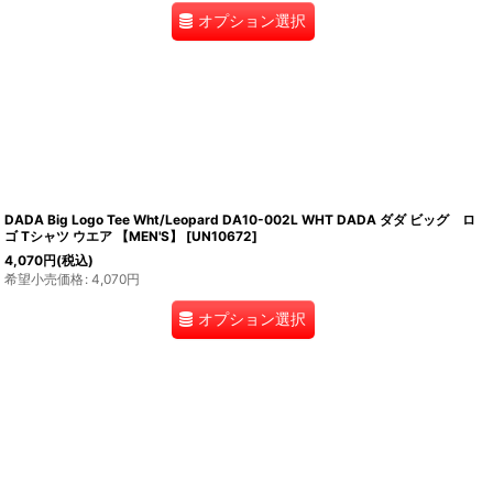
オプション選択
DADA Big Logo Tee Wht/Leopard DA10-002L WHT DADA ダダ ビッグ ロ
ゴ Tシャツ ウエア 【MEN'S】
[
UN10672
]
4,070
円
(税込)
希望小売価格
:
4,070
円
オプション選択