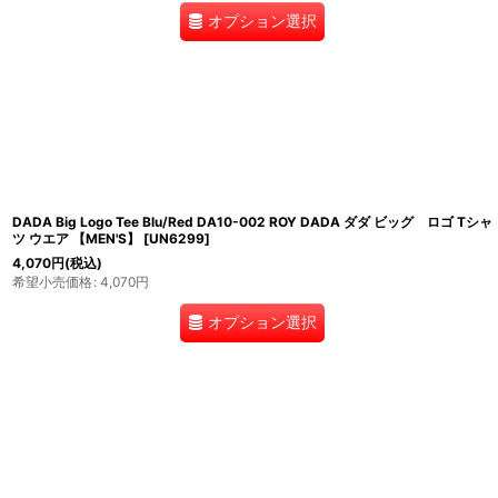
オプション選択
DADA Big Logo Tee Blu/Red DA10-002 ROY DADA ダダ ビッグ ロゴ Tシャ
ツ ウエア 【MEN'S】
[
UN6299
]
4,070
円
(税込)
希望小売価格
:
4,070
円
オプション選択