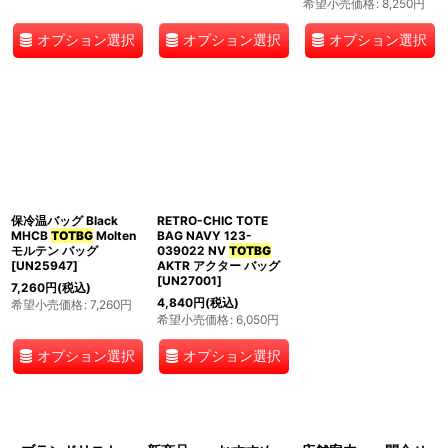
希望小売価格
:
8,250
円
オプション選択
オプション選択
オプション選択
保冷温バッグ Black
RETRO-CHIC TOTE
MHCB
TOTBG
Molten
BAG NAVY 123-
モルテン バッグ
039022 NV
TOTBG
[
UN25947
]
AKTR アクター バッグ
[
UN27001
]
7,260
円
(税込)
4,840
円
(税込)
希望小売価格
:
7,260
円
希望小売価格
:
6,050
円
オプション選択
オプション選択