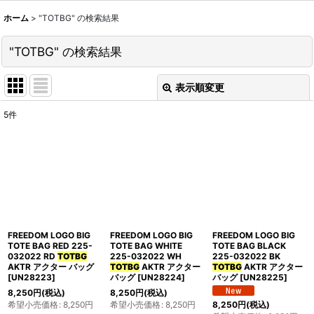
ホーム
>
"TOTBG"
の
検索結果
"TOTBG"
の
検索結果
表示順変更
閉じる
5
件
商品検索
:
表示数
:
並び順
:
FREEDOM LOGO BIG
FREEDOM LOGO BIG
FREEDOM LOGO BIG
絞り込む
TOTE BAG RED 225-
TOTE BAG WHITE
TOTE BAG BLACK
032022 RD
TOTBG
225-032022 WH
225-032022 BK
AKTR アクター バッグ
TOTBG
AKTR アクター
TOTBG
AKTR アクター
[
UN28223
]
バッグ
[
UN28224
]
バッグ
[
UN28225
]
8,250
円
(税込)
8,250
円
(税込)
希望小売価格
:
8,250
円
希望小売価格
:
8,250
円
8,250
円
(税込)