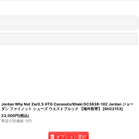
閉じる
Jordan Why Not Zer0.5 HTG Coconuts/Khaki DC3638-102 Jordan ジョー
ダン ファイノット シューズ ウエストブルック 【海外取寄】
[
SH22153
]
23,000
円
(税込)
希望小売価格
:
0
円
オプション選択