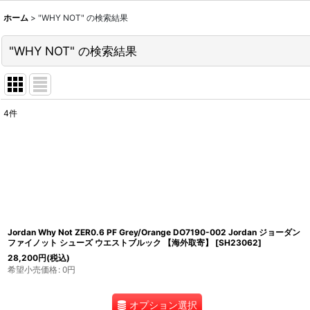
ホーム
>
"WHY NOT"
の
検索結果
"WHY NOT"
の
検索結果
4
件
商品検索
:
表示数
:
並び順
:
Jordan Why Not ZER0.6 PF Grey/Orange DO7190-002 Jordan ジョーダン
ファイノット シューズ ウエストブルック 【海外取寄】
[
SH23062
]
28,200
円
(税込)
希望小売価格
:
0
円
オプション選択