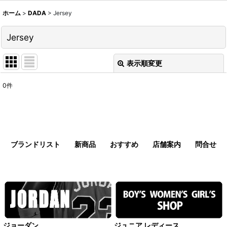
ホーム
>
DADA
>
Jersey
Jersey
表示順変更
閉じる
0
件
表示数
:
並び順
:
ブランドリスト
新商品
おすすめ
店舗案内
問合せ
絞り込む
ジョーダン
ジュニア レディース