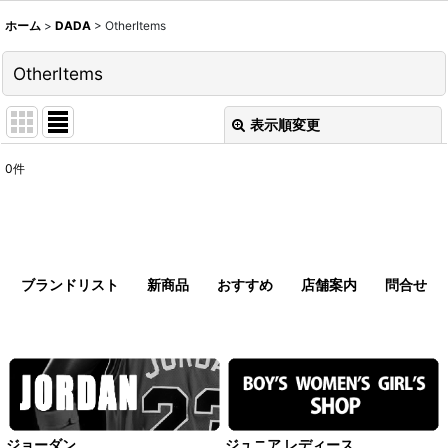
ホーム
>
DADA
>
OtherItems
OtherItems
表示順変更
閉じる
0
件
表示数
:
並び順
:
ブランドリスト
新商品
おすすめ
店舗案内
問合せ
絞り込む
ジョーダン
ジュニア レディース