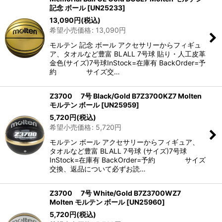
記念 ボール
[
UN25233
]
13,090
円
(税込)
希望小売価格
:
13,090
円
モルテン 記念 ボール アクセサリーからフィギュ
ア、タオルなど豊富 BLALL 7号球 貼り・人工皮革
金色(サイズ)7号球InStock=在庫有 BackOrder=予
約 サイズ交…
Z3700 7号 Black/Gold B7Z3700KZ7 Molten
モルテン ボール
[
UN25959
]
5,720
円
(税込)
希望小売価格
:
5,720
円
モルテン ボール アクセサリーからフィギュア、
タオルなど豊富 BLALL 7号球 (サイズ)7号球
InStock=在庫有 BackOrder=予約 サイズ
交換、返品について必ずお読…
Z3700 7号 White/Gold B7Z3700WZ7
Molten モルテン ボール
[
UN25960
]
5,720
円
(税込)