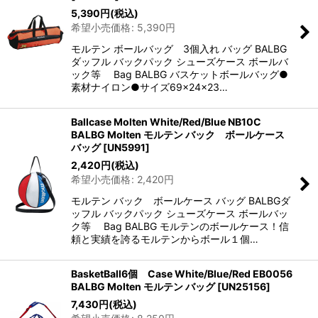
5,390
円
(税込)
希望小売価格
:
5,390
円
モルテン ボールバッグ 3個入れ バッグ BALBG
ダッフル バックパック シューズケース ボールバ
ック等 Bag BALBG バスケットボールバッグ●
素材ナイロン●サイズ69×24×23…
Ballcase Molten White/Red/Blue NB10C
BALBG Molten モルテン バック ボールケース
バッグ
[
UN5991
]
2,420
円
(税込)
希望小売価格
:
2,420
円
モルテン バック ボールケース バッグ BALBGダ
ッフル バックパック シューズケース ボールバッ
ク等 Bag BALBG モルテンのボールケース！信
頼と実績を誇るモルテンからボール１個…
BasketBall6個 Case White/Blue/Red EB0056
BALBG Molten モルテン バッグ
[
UN25156
]
7,430
円
(税込)