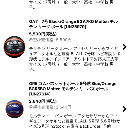
サイズ：7号球（一般・大学・高校・中学校 男
子…
GA7 7号 Black/Orange BGA7KO Molten モル
テン リーグ ボール
[
UN25970
]
5,500
円
(税込)
希望小売価格
:
5,500
円
モルテン リーグ ボール アクセサリーからフィギ
ュア、タオルなど豊富 BLALL 7号球 ヘビ革調シボ
形状モデル、インドア・アウトドア対応人工皮革
サイズ：7号球（一般・大学・高校・中学校 男
子…
GR5 ゴムバスケットボール 5号球 Blue/Orange
BGR5BO Molten モルテン ミニバス ボール
[
UN27614
]
2,640
円
(税込)
希望小売価格
:
2,640
円
モルテン ミニバス ボール アクセサリーからフィ
ギュア、タオルなど豊富 BLALL 5号球 5.6号球(サ
イズ)5号球InStock=在庫有 BackOrder=予約