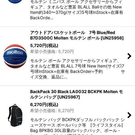
モルテン ミニバス ボール アクセサリーからフィ
ギュア、タオルなど豊富 BLALL Ballその他 New
Item約340〜370g(サイズ)5号球InStock=在庫有
BackOrde…
アウトドアバスケットボール 7号 Blue/Red
B7D3500C Molten モルテン ボール
[
UN25956
]
5,720
円
(税込)
希望小売価格
:
5,720
円
モルテン ボール アクセサリーからフィギュア、
タオルなど豊富 BLALL 7号球 New Item(サイズ)7
号球InStock=在庫有 BackOrder=予約 サ
イズ交換、返品に…
BackPack 30 Black LA0032 BCKPK Molten モ
ルテン バッグ
[
UN25967
]
6,270
円
(税込)
希望小売価格
:
6,270
円
モルテン バッグ BCKPKダッフル バックパック シ
ューズケース ボールバック等 [ライフスタイル]
Bag BPKBG 30L容量のバックパック、ボール・