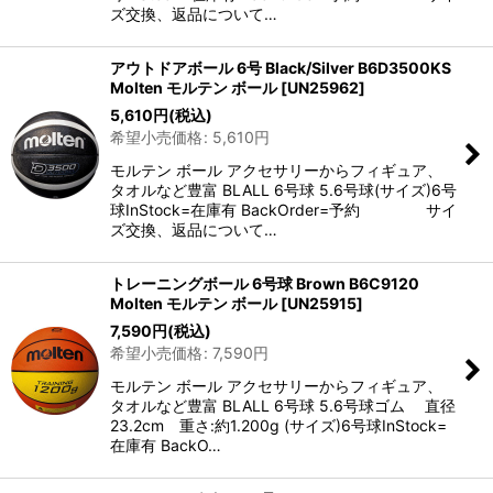
ズ交換、返品について…
アウトドアボール 6号 Black/Silver B6D3500KS
Molten モルテン ボール
[
UN25962
]
5,610
円
(税込)
希望小売価格
:
5,610
円
モルテン ボール アクセサリーからフィギュア、
タオルなど豊富 BLALL 6号球 5.6号球(サイズ)6号
球InStock=在庫有 BackOrder=予約 サイ
ズ交換、返品について…
トレーニングボール 6号球 Brown B6C9120
Molten モルテン ボール
[
UN25915
]
7,590
円
(税込)
希望小売価格
:
7,590
円
モルテン ボール アクセサリーからフィギュア、
タオルなど豊富 BLALL 6号球 5.6号球ゴム 直径
23.2cm 重さ:約1.200g (サイズ)6号球InStock=
在庫有 BackO…