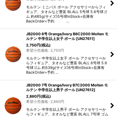
モルテン ミニバス ボール アクセサリーからフィ
ギュア、タオルなど豊富 BLALL 5号球 5.6号球ゴ
ム 約485g(サイズ)5号球InStock=在庫有
BackOrder=予約 …
JB2000 6号 Orange/Ivory B6C2000 Molten モ
ルテン 中学生以上女子 ボール
[
UN27611
]
2,750
円
(税込)
希望小売価格
:
2,750
円
モルテン 中学生以上女子 ボール アクセサリーか
らフィギュア、タオルなど豊富 BLALL 6号球 5.6
号球ゴム 約539g(サイズ)6号球InStock=在庫有
BackOrder=予約 …
JB2000 7号 Orange/Ivory B7C2000 Molten モ
ルテン 中学生以上男子 ボール
[
UN27612
]
2,860
円
(税込)
希望小売価格
:
2,860
円
モルテン 中学生以上男子 ボール アクセサリーか
らフィギュア、タオルなど豊富 BLALL 7号球 ゴム