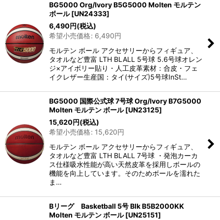
BG5000 Org/Ivory B5G5000 Molten モルテン
ボール
[
UN24333
]
6,490
円
(税込)
希望小売価格
:
6,490
円
モルテン ボール アクセサリーからフィギュア、
タオルなど豊富 LTH BLALL 5号球 5.6号球オレン
ジ×アイボリー貼り・人工皮革素材：合皮・フェ
イクレザー生産国：タイ(サイズ)5号球InSt…
BG5000 国際公式球 7号球 Org/Ivory B7G5000
Molten モルテン ボール
[
UN23125
]
15,620
円
(税込)
希望小売価格
:
15,620
円
モルテン ボール アクセサリーからフィギュア、
タオルなど豊富 LTH BLALL 7号球 ・発泡カーカ
ス仕様吸水性能が高い天然皮革を採用しボールの
機能を向上しています。そのためボールを濡れた
ま…
Bリーグ Basketball 5号 Blk B5B2000KK
Molten モルテン ボール
[
UN25151
]