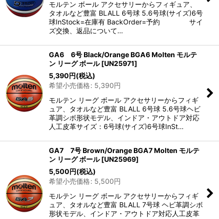
モルテン ボール アクセサリーからフィギュア、
タオルなど豊富 BLALL 6号球 5.6号球(サイズ)6号
球InStock=在庫有 BackOrder=予約 サイ
ズ交換、返品について…
GA6 6号 Black/Orange BGA6 Molten モルテ
ン リーグ ボール
[
UN25971
]
5,390
円
(税込)
希望小売価格
:
5,390
円
モルテン リーグ ボール アクセサリーからフィギ
ュア、タオルなど豊富 BLALL 6号球 5.6号球ヘビ
革調シボ形状モデル、インドア・アウトドア対応
人工皮革サイズ：6号球(サイズ)6号球InSt…
GA7 7号 Brown/Orange BGA7 Molten モルテ
ン リーグ ボール
[
UN25969
]
5,500
円
(税込)
希望小売価格
:
5,500
円
モルテン リーグ ボール アクセサリーからフィギ
ュア、タオルなど豊富 BLALL 7号球 ヘビ革調シボ
形状モデル、インドア・アウトドア対応人工皮革