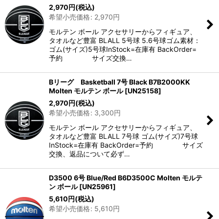
2,970
円
(税込)
希望小売価格
:
2,970
円
モルテン ボール アクセサリーからフィギュア、
タオルなど豊富 BLALL 5号球 5.6号球ゴム素材：
ゴム(サイズ)5号球InStock=在庫有 BackOrder=
予約 サイズ交換…
Bリーグ Basketball 7号 Black B7B2000KK
Molten モルテン ボール
[
UN25158
]
2,970
円
(税込)
希望小売価格
:
3,300
円
モルテン ボール アクセサリーからフィギュア、
タオルなど豊富 BLALL 7号球 ゴム(サイズ)7号球
InStock=在庫有 BackOrder=予約 サイズ
交換、返品について必ず…
D3500 6号 Blue/Red B6D3500C Molten モルテ
ン ボール
[
UN25961
]
5,610
円
(税込)
希望小売価格
:
5,610
円