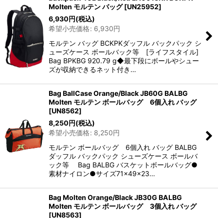
Molten モルテン バッグ
[
UN25952
]
6,930
円
(税込)
希望小売価格
:
6,930
円
モルテン バッグ BCKPKダッフル バックパック シ
ューズケース ボールバック等 [ライフスタイル]
Bag BPKBG 920.79 g◆最下段にボールやシュー
ズが収納できるネット付き…
Bag BallCase Orange/Black JB60G BALBG
Molten モルテン ボールバッグ 6個入れ バッグ
[
UN8562
]
8,250
円
(税込)
希望小売価格
:
8,250
円
モルテン ボールバッグ 6個入れ バッグ BALBG
ダッフル バックパック シューズケース ボールバ
ック等 Bag BALBG バスケットボールバッグ●
素材ナイロン●サイズ71×49×23…
Bag Molten Orange/Black JB30G BALBG
Molten モルテン ボールバッグ 3個入れ バッグ
[
UN8563
]