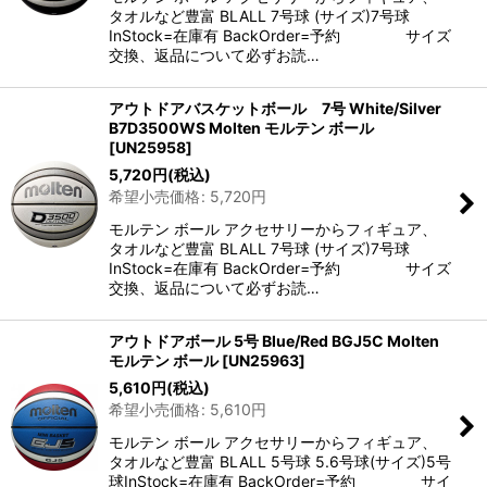
タオルなど豊富 BLALL 7号球 (サイズ)7号球
InStock=在庫有 BackOrder=予約 サイズ
交換、返品について必ずお読…
アウトドアバスケットボール 7号 White/Silver
B7D3500WS Molten モルテン ボール
[
UN25958
]
5,720
円
(税込)
希望小売価格
:
5,720
円
モルテン ボール アクセサリーからフィギュア、
タオルなど豊富 BLALL 7号球 (サイズ)7号球
InStock=在庫有 BackOrder=予約 サイズ
交換、返品について必ずお読…
アウトドアボール 5号 Blue/Red BGJ5C Molten
モルテン ボール
[
UN25963
]
5,610
円
(税込)
希望小売価格
:
5,610
円
モルテン ボール アクセサリーからフィギュア、
タオルなど豊富 BLALL 5号球 5.6号球(サイズ)5号
球InStock=在庫有 BackOrder=予約 サイ