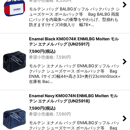
希望小売価格
:
8,250
円
モルテン バッグ BALBGダッフル バックパック シ
ューズケース ボールバック等 Bag BALBG 両面
にパッドを内蔵体への衝撃をやわらげ、型崩れも
防ぎます(サイズ)6個入り 幅78×…
Enamel Black KM0074K ENMLBG Molten モル
テン エナメル バッグ
[
UN25917
]
7,590
円
(税込)
希望小売価格
:
7,590
円
モルテン エナメル バッグ ENMLBGダッフル バッ
クパック シューズケース ボールバック等 Bag
ENML (サイズ)幅44×高さ33×奥行23cmInStock=
在庫有 Bac…
Enamel Navy KM0074N ENMLBG Molten モル
テン エナメル バッグ
[
UN25918
]
7,590
円
(税込)
希望小売価格
:
7,590
円
モルテン エナメル バッグ ENMLBGダッフル バッ
クパック シューズケース ボールバック等 Bag