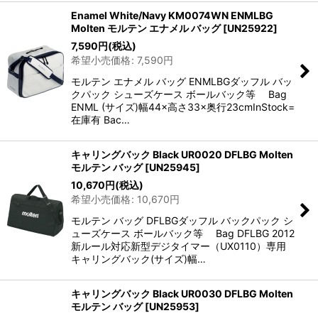
Enamel White/Navy KM0074WN ENMLBG
Molten モルテン エナメル バッグ
[
UN25922
]
7,590
円
(税込)
希望小売価格
:
7,590
円
モルテン エナメル バッグ ENMLBGダッフル バッ
クパック シューズケース ボールバック等 Bag
ENML (サイズ)幅44×高さ33×奥行23cmInStock=
在庫有 Bac…
キャリングバック Black UR0020 DFLBG Molten
モルテン バッグ
[
UN25945
]
10,670
円
(税込)
希望小売価格
:
10,670
円
モルテン バッグ DFLBGダッフル バックパック シ
ューズケース ボールバック等 Bag DFLBG 2012
新ルール対応新型デジタイマー（UX0110）専用
キャリングバック(サイズ)幅…
キャリングバック Black UR0030 DFLBG Molten
モルテン バッグ
[
UN25953
]