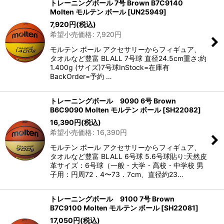
トレーニングボール 7号 Brown B7C9140
Molten モルテン ボール
[
UN25949
]
7,920
円
(税込)
希望小売価格
:
7,920
円
モルテン ボール アクセサリーからフィギュア、
タオルなど豊富 BLALL 7号球 直径24.5cm重さ:約
1.400g (サイズ)7号球InStock=在庫有
BackOrder=予約 …
トレーニングボール 9090 6号 Brown
B6C9090 Molten モルテン ボール
[
SH22082
]
16,390
円
(税込)
希望小売価格
:
16,390
円
モルテン ボール アクセサリーからフィギュア、
タオルなど豊富 BLALL 6号球 5.6号球貼り:天然皮
革サイズ：6号球（一般・大学・高校・中学校 男
子用：円周72．4〜73．7cm、直径約23…
トレーニングボール 9100 7号 Brown
B7C9100 Molten モルテン ボール
[
SH22081
]
17,050
円
(税込)