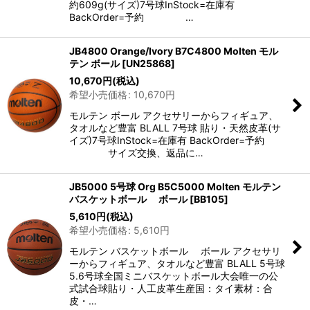
約609g(サイズ)7号球InStock=在庫有
BackOrder=予約 …
JB4800 Orange/Ivory B7C4800 Molten モル
テン ボール
[
UN25868
]
10,670
円
(税込)
希望小売価格
:
10,670
円
モルテン ボール アクセサリーからフィギュア、
タオルなど豊富 BLALL 7号球 貼り・天然皮革(サ
イズ)7号球InStock=在庫有 BackOrder=予約
サイズ交換、返品に…
JB5000 5号球 Org B5C5000 Molten モルテン
バスケットボール ボール
[
BB105
]
5,610
円
(税込)
希望小売価格
:
5,610
円
モルテン バスケットボール ボール アクセサリ
ーからフィギュア、タオルなど豊富 BLALL 5号球
5.6号球全国ミニバスケットボール大会唯一の公
式試合球貼り・人工皮革生産国：タイ素材：合
皮・…