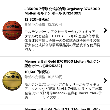
JB5000 7号球 公式試合球 Org/Ivory B7C5000
Molten モルテン ボール
[
UN24397
]
12,320
円
(税込)
希望小売価格
:
12,320
円
モルテン ボール アクセサリーからフィギュア、
タオルなど豊富 LTH BLALL 7号球 全国高等学校
体育連盟主催大会唯一の公式試合球全国中学校体
育大会公式試合球最高級品質の天然皮革を使用発
泡カ…
Memorial Ball Gold B7C9500 Molten モルテン
記念 ボール
[
UN25232
]
10,560
円
(税込)
希望小売価格
:
10,560
円
モルテン 記念 ボール アクセサリーからフィギュ
ア、タオルなど豊富 BLALL 7号球 貼り・人工皮革
金色(サイズ)7号球InStock=在庫有 BackOrder=予
約 サイズ交…
Memorial Ball GL Gold BGSL7 Molten モルテン