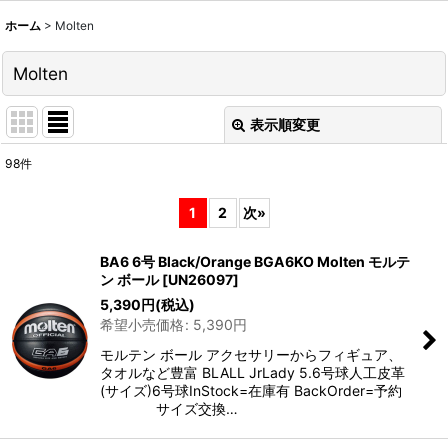
ホーム
>
Molten
Molten
表示順変更
閉じる
98
件
サブカテゴリ
:
1
2
次
»
表示数
:
BA6 6号 Black/Orange BGA6KO Molten モルテ
ン ボール
[
UN26097
]
並び順
:
5,390
円
(税込)
希望小売価格
:
5,390
円
絞り込む
モルテン ボール アクセサリーからフィギュア、
タオルなど豊富 BLALL JrLady 5.6号球人工皮革
(サイズ)6号球InStock=在庫有 BackOrder=予約
サイズ交換…