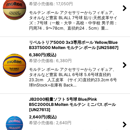
希望小売価格
:
17,050
円
モルテン ボール アクセサリーからフィギュア、
タオルなど豊富 BLALL 7号球 貼り:天然皮革サイ
ズ：7号球（一般・大学・高校・中学校 男子用：
円周74．9〜78cm、直径約24．5cm）重…
リベルトリア5000 3x3専用ボール Yellow/Blue
B33T5000 Molten モルテン ボール
[
UN25867
]
6,380
円
(税込)
希望小売価格
:
6,380
円
モルテン ボール アクセサリーからフィギュア、
タオルなど豊富 BLALL 6号球 5.6号球直径約
23.2cm 人工皮革 (サイズ)直径約23.2cm 6号
球InStock=在庫有 Back…
JB2000軽量ソフト 5号球 Blue/Pink
B5C2000LB Molten モルテン ミニバス ボール
[
UN27613
]
2,640
円
(税込)
希望小売価格
:
2,640
円