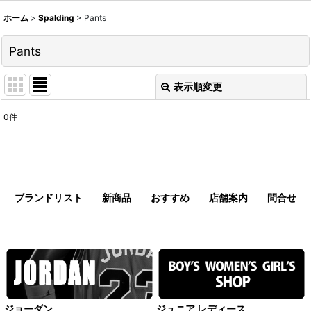
ホーム
>
Spalding
>
Pants
Pants
表示順変更
閉じる
0
件
表示数
:
並び順
:
ブランドリスト
新商品
おすすめ
店舗案内
問合せ
絞り込む
ジョーダン
ジュニア レディース