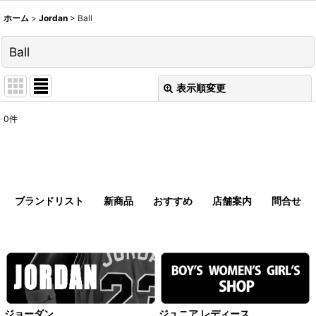
ホーム
>
Jordan
>
Ball
Ball
表示順変更
閉じる
0
件
表示数
:
並び順
:
ブランドリスト
新商品
おすすめ
店舗案内
問合せ
絞り込む
ジョーダン
ジュニア レディース