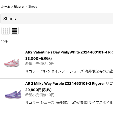
ホーム
>
Rigorer
>
Shoes
Shoes
15
件
表示数
:
AR2 Valentine's Day Pink/White Z324460
33,000
円
(税込)
並び順
:
希望小売価格
:
0
円
リゴラー バレンタインデー シューズ 海外限定ものが豊富[ラ
AR 2 Milky Way Purple Z324460101-2 Rigo
29,800
円
(税込)
希望小売価格
:
0
円
リゴラー シューズ 海外限定ものが豊富[ライフスタイル] M