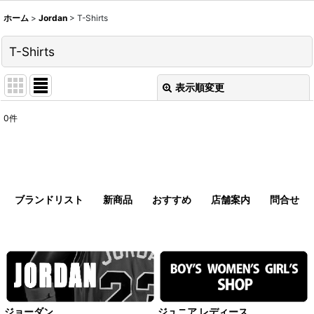
ホーム
>
Jordan
>
T-Shirts
T-Shirts
表示順変更
閉じる
0
件
表示数
:
並び順
:
ブランドリスト
新商品
おすすめ
店舗案内
問合せ
絞り込む
ジョーダン
ジュニア レディース