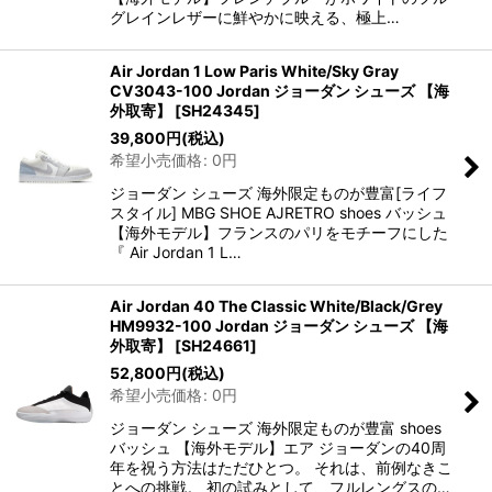
グレインレザーに鮮やかに映える、極上…
Air Jordan 1 Low Paris White/Sky Gray
CV3043-100 Jordan ジョーダン シューズ 【海
外取寄】
[
SH24345
]
39,800
円
(税込)
希望小売価格
:
0
円
ジョーダン シューズ 海外限定ものが豊富[ライフ
スタイル] MBG SHOE AJRETRO shoes バッシュ
【海外モデル】フランスのパリをモチーフにした
『 Air Jordan 1 L…
Air Jordan 40 The Classic White/Black/Grey
HM9932-100 Jordan ジョーダン シューズ 【海
外取寄】
[
SH24661
]
52,800
円
(税込)
希望小売価格
:
0
円
ジョーダン シューズ 海外限定ものが豊富 shoes
バッシュ 【海外モデル】エア ジョーダンの40周
年を祝う方法はただひとつ。 それは、前例なきこ
とへの挑戦。 初の試みとして、フルレングスの…