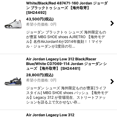
White/Black/Red 487471-160 Jordan ジョーダ
ン ブラックトゥ シューズ 【海外取寄】
[
SH24492
]
43,500
円
(税込)
希望小売価格
:
0
円
ジョーダン ブラックトゥ シューズ 海外限定もの
が豊富 MBG SHOE shoes AJRETRO 【海外モデ
ル】名作AirJordan14が2014年復刻！！マイケ
ル・ジョーダンが2度目の引…
Air Jordan Legacy Low 312 Black/Racer
Blue/White CD7069-114 Jordan ジョーダン シ
ューズ 【海外取寄】
[
SH24461
]
28,800
円
(税込)
希望小売価格
:
0
円
ジョーダン シューズ 海外限定ものが豊富[ライフ
スタイル] MBG SHOE shoes バッシュ 【海外モデ
ル】Legacy 312 が登場現在、ストリートファッ
ションを語る上で欠かせない存…
Air Jordan Legacy Low 312