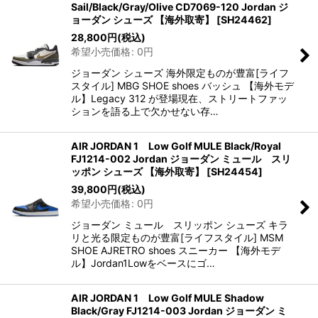
Sail/Black/Gray/Olive CD7069-120 Jordan ジ
ョーダン シューズ 【海外取寄】
[
SH24462
]
28,800
円
(税込)
希望小売価格
:
0
円
ジョーダン シューズ 海外限定ものが豊富[ライフ
スタイル] MBG SHOE shoes バッシュ 【海外モデ
ル】Legacy 312 が登場現在、ストリートファッ
ションを語る上で欠かせない存…
AIR JORDAN 1 Low Golf MULE Black/Royal
FJ1214-002 Jordan ジョーダン ミュール スリ
ッポン シューズ 【海外取寄】
[
SH24454
]
39,800
円
(税込)
希望小売価格
:
0
円
ジョーダン ミュール スリッポン シューズ キラ
リと光る限定ものが豊富[ライフスタイル] MSM
SHOE AJRETRO shoes スニーカー 【海外モデ
ル】Jordan1Lowをベースにゴ…
AIR JORDAN 1 Low Golf MULE Shadow
Black/Gray FJ1214-003 Jordan ジョーダン ミ