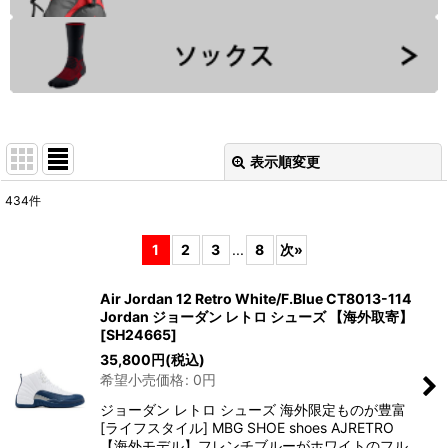
表示順変更
閉じる
434
件
サブカテゴリ
:
1
2
3
...
8
次
»
表示数
:
Air Jordan 12 Retro White/F.Blue CT8013-114
Jordan ジョーダン レトロ シューズ 【海外取寄】
並び順
:
[
SH24665
]
35,800
円
(税込)
希望小売価格
:
0
円
絞り込む
ジョーダン レトロ シューズ 海外限定ものが豊富
[ライフスタイル] MBG SHOE shoes AJRETRO
【海外モデル】フレンチブルーがホワイトのフル