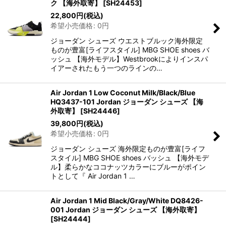
ク 【海外取寄】
[
SH24453
]
22,800
円
(税込)
希望小売価格
:
0
円
ジョーダン シューズ ウエストブルック海外限定
ものが豊富[ライフスタイル] MBG SHOE shoes バ
ッシュ 【海外モデル】Westbrookによりインスパ
イアーされたもう一つのラインの…
Air Jordan 1 Low Coconut Milk/Black/Blue
HQ3437-101 Jordan ジョーダン シューズ 【海
外取寄】
[
SH24446
]
39,800
円
(税込)
希望小売価格
:
0
円
ジョーダン シューズ 海外限定ものが豊富[ライフ
スタイル] MBG SHOE shoes バッシュ 【海外モデ
ル】柔らかなココナッツカラーにブルーがポイン
トとして『 Air Jordan 1 …
Air Jordan 1 Mid Black/Gray/White DQ8426-
001 Jordan ジョーダン シューズ 【海外取寄】
[
SH24444
]