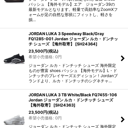
バッシュ 【海外モデル】エア ジョーダン39の
最新モデルとなります。軽量で高効率なZoomXフ
ォームが足の自然な形状にフィットし、軽さを
損…
JORDAN LUKA 3 Speedway Black/Gray
FQ1285-001 Jordan ジョーダン ルカ・ドンチッ
チ シューズ 【海外取寄】
[
SH24364
]
23,500
円
(税込)
希望小売価格
:
0
円
ジョーダン ルカ・ドンチッチ シューズ 海外限定
ものが豊富 shoes バッシュ 【海外モデル】L・ド
ンチッチのプレイヤーズエディション！Jordanブ
ランドより、ルカ・ドンチッチのシグネチャ…
JORDAN LUKA 3 TB White/Black FQ7455-106
Jordan ジョーダン ルカ・ドンチッチ シューズ
【海外取寄】
[
SH24363
]
23,500
円
(税込)
希望小売価格
:
0
円
ジョーダン ルカ・ドンチッチ シューズ 海外限定