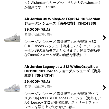
ル】AirJordanシリーズの中でも大人気のJordan4
が復刻です！！1989…
Air Jordan 39 White/Red FQ0214-106 Jordan
ジョーダン シューズ 【海外取寄】
[
SH24336
]
39,000
円
(税込)
希望小売価格
:
0
円
ジョーダン シューズ 海外限定ものが豊富 MBG
SHOE shoes バッシュ 【海外モデル】エア ジョ
ーダン39の最新モデルとなります。軽量で高効率
なZoomXフォームが足の自然な形状にフ…
Air Jordan Legacy Low 312 White/Gray/Blue
HQ1190-101 Jordan ジョーダン シューズ 【海外
取寄】
[
SH24314
]
29,400
円
(税込)
希望小売価格
:
0
円
ジョーダン シューズ 海外限定ものが豊富[ライフ
スタイル] MBG SHOE shoes バッシュ 【海外モデ
ル】Legacy 312 が登場現在、ストリートファッ
ションを語る上で欠かせない存…