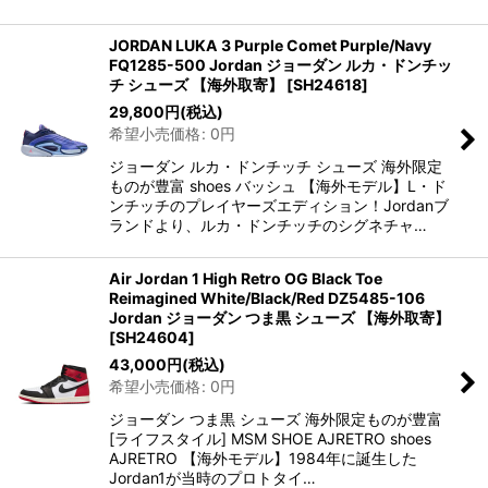
JORDAN LUKA 3 Purple Comet Purple/Navy
FQ1285-500 Jordan ジョーダン ルカ・ドンチッ
チ シューズ 【海外取寄】
[
SH24618
]
29,800
円
(税込)
希望小売価格
:
0
円
ジョーダン ルカ・ドンチッチ シューズ 海外限定
ものが豊富 shoes バッシュ 【海外モデル】L・ド
ンチッチのプレイヤーズエディション！Jordanブ
ランドより、ルカ・ドンチッチのシグネチャ…
Air Jordan 1 High Retro OG Black Toe
Reimagined White/Black/Red DZ5485-106
Jordan ジョーダン つま黒 シューズ 【海外取寄】
[
SH24604
]
43,000
円
(税込)
希望小売価格
:
0
円
ジョーダン つま黒 シューズ 海外限定ものが豊富
[ライフスタイル] MSM SHOE AJRETRO shoes
AJRETRO 【海外モデル】1984年に誕生した
Jordan1が当時のプロトタイ…