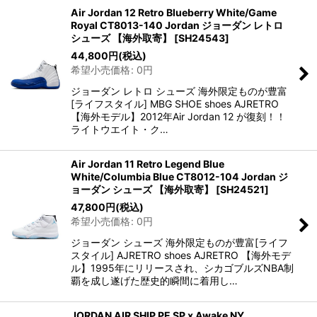
Air Jordan 12 Retro Blueberry White/Game
Royal CT8013-140 Jordan ジョーダン レトロ
シューズ 【海外取寄】
[
SH24543
]
44,800
円
(税込)
希望小売価格
:
0
円
ジョーダン レトロ シューズ 海外限定ものが豊富
[ライフスタイル] MBG SHOE shoes AJRETRO
【海外モデル】2012年Air Jordan 12 が復刻！！
ライトウエイト・ク…
Air Jordan 11 Retro Legend Blue
White/Columbia Blue CT8012-104 Jordan ジ
ョーダン シューズ 【海外取寄】
[
SH24521
]
47,800
円
(税込)
希望小売価格
:
0
円
ジョーダン シューズ 海外限定ものが豊富[ライフ
スタイル] AJRETRO shoes AJRETRO 【海外モデ
ル】1995年にリリースされ、シカゴブルズNBA制
覇を成し遂げた歴史的瞬間に着用し…
JORDAN AIR SHIP PE SP x Awake NY