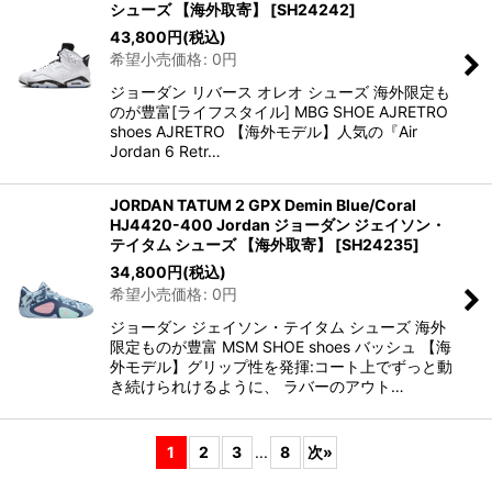
シューズ 【海外取寄】
[
SH24242
]
43,800
円
(税込)
希望小売価格
:
0
円
ジョーダン リバース オレオ シューズ 海外限定も
のが豊富[ライフスタイル] MBG SHOE AJRETRO
shoes AJRETRO 【海外モデル】人気の『Air
Jordan 6 Retr…
JORDAN TATUM 2 GPX Demin Blue/Coral
HJ4420-400 Jordan ジョーダン ジェイソン・
テイタム シューズ 【海外取寄】
[
SH24235
]
34,800
円
(税込)
希望小売価格
:
0
円
ジョーダン ジェイソン・テイタム シューズ 海外
限定ものが豊富 MSM SHOE shoes バッシュ 【海
外モデル】グリップ性を発揮:コート上でずっと動
き続けられけるように、 ラバーのアウト…
1
2
3
...
8
次
»