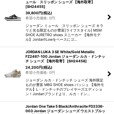
ュール スリッポン シューズ 【海外取寄】
[
SH24455
]
39,800
円
(税込)
希望小売価格
:
0
円
ジョーダン ミュール スリッポン シューズ キラ
リと光る限定ものが豊富[ライフスタイル] MSM
SHOE AJRETRO shoes スニーカー 【海外モデ
ル】Jordan1Lowをベースにゴ…
JORDAN LUKA 3 SE White/Gold Metallic
FZ2467-100 Jordan ジョーダン ルカ・ドンチッ
チ シューズ 【海外取寄】
[
SH24458
]
24,200
円
(税込)
希望小売価格
:
0
円
ジョーダン ルカ・ドンチッチ シューズ 海外限定
ものが豊富 MBG SHOE shoes バッシュ 【海外モ
デル】L・ドンチッチのプレイヤーズエディショ
ン！Jordanブランドより、ルカ・ドン…
Jordan One Take 5 Black/Anthracite FD2336-
003 Jordan ジョーダン シューズ ウエストブルッ