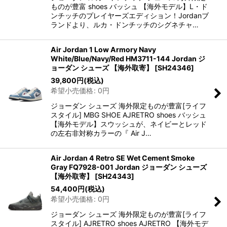
ものが豊富 shoes バッシュ 【海外モデル】L・ド
ンチッチのプレイヤーズエディション！Jordanブ
ランドより、ルカ・ドンチッチのシグネチャ…
Air Jordan 1 Low Armory Navy
White/Blue/Navy/Red HM3711-144 Jordan ジ
ョーダン シューズ 【海外取寄】
[
SH24346
]
39,800
円
(税込)
希望小売価格
:
0
円
ジョーダン シューズ 海外限定ものが豊富[ライフ
スタイル] MBG SHOE AJRETRO shoes バッシュ
【海外モデル】スウッシュが、ネイビーとレッド
の左右非対称カラーの『 Air J…
Air Jordan 4 Retro SE Wet Cement Smoke
Gray FQ7928-001 Jordan ジョーダン シューズ
【海外取寄】
[
SH24343
]
54,400
円
(税込)
希望小売価格
:
0
円
ジョーダン シューズ 海外限定ものが豊富[ライフ
スタイル] AJRETRO shoes AJRETRO 【海外モデ