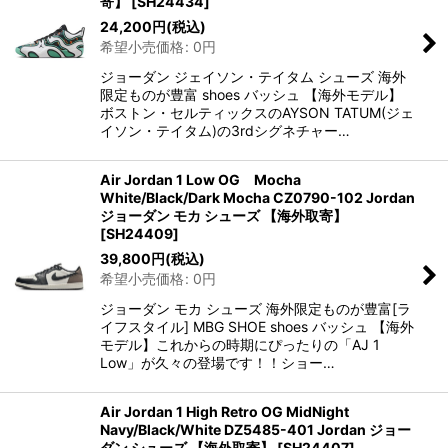
寄】
[
SH24434
]
24,200
円
(税込)
希望小売価格
:
0
円
ジョーダン ジェイソン・テイタム シューズ 海外
限定ものが豊富 shoes バッシュ 【海外モデル】
ボストン・セルティックスのAYSON TATUM(ジェ
イソン・テイタム)の3rdシグネチャー…
Air Jordan 1 Low OG Mocha
White/Black/Dark Mocha CZ0790-102 Jordan
ジョーダン モカ シューズ 【海外取寄】
[
SH24409
]
39,800
円
(税込)
希望小売価格
:
0
円
ジョーダン モカ シューズ 海外限定ものが豊富[ラ
イフスタイル] MBG SHOE shoes バッシュ 【海外
モデル】これからの時期にぴったりの「AJ 1
Low」が久々の登場です！！ショー…
Air Jordan 1 High Retro OG MidNight
Navy/Black/White DZ5485-401 Jordan ジョー
ダン シューズ 【海外取寄】
[
SH24407
]