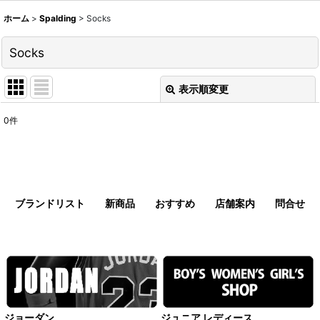
ホーム
>
Spalding
>
Socks
Socks
表示順変更
閉じる
0
件
表示数
:
並び順
:
ブランドリスト
新商品
おすすめ
店舗案内
問合せ
絞り込む
ジョーダン
ジュニア レディース