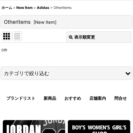
ホーム
>
New Item
>
Adidas
>
OtherItems
OtherItems
[
New Item
]
表示順変更
閉じる
0
件
表示数
:
並び順
:
カテゴリで絞り込む
絞り込む
Adidas (全商品)
ブランドリスト
新商品
おすすめ
店舗案内
問合せ
Shoes
Tank/No Sleeve
T-Shirts