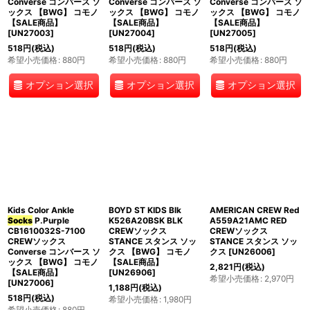
Converse コンバース ソ
Converse コンバース ソ
Converse コンバース ソ
ックス 【BWG】 コモノ
ックス 【BWG】 コモノ
ックス 【BWG】 コモノ
【SALE商品】
【SALE商品】
【SALE商品】
[
UN27003
]
[
UN27004
]
[
UN27005
]
518
円
(税込)
518
円
(税込)
518
円
(税込)
希望小売価格
:
880
円
希望小売価格
:
880
円
希望小売価格
:
880
円
オプション選択
オプション選択
オプション選択
Kids Color Ankle
BOYD ST KIDS Blk
AMERICAN CREW Red
Socks
P.Purple
K526A20BSK BLK
A559A21AMC RED
CB1610032S-7100
CREWソックス
CREWソックス
CREWソックス
STANCE スタンス ソッ
STANCE スタンス ソッ
Converse コンバース ソ
クス 【BWG】 コモノ
クス
[
UN26006
]
ックス 【BWG】 コモノ
【SALE商品】
2,821
円
(税込)
【SALE商品】
[
UN26906
]
希望小売価格
:
2,970
円
[
UN27006
]
1,188
円
(税込)
518
円
(税込)
希望小売価格
:
1,980
円
希望小売価格
:
880
円