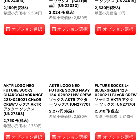
[
UN24000
]
ー ソックス 【SALE商
ー ソックス
[
UN24419
]
品】
[
UN22033
]
2,150
円
(税込)
2,530
円
(税込)
2,024
円
(税込)
希望小売価格
:
2,530
円
希望小売価格
:
0
円
希望小売価格
:
2,530
円
オプション選択
オプション選択
オプション選択
AKTR LOGO NEO
AKTR LOGO NEO
FUTURE SOCKS L-
FUTURE SOCKS
FUTURE SOCKS NAVY
BLUExGREEN 123-
CHARCOALxORANGE
124-029021 NV CREW
020021 LBLxGR CREW
223-025021 CHxOR
ソックス AKTR アクタ
ソックス AKTR アクタ
CREWソックス AKTR
ー ソックス
[
UN27770
]
ー ソックス
[
UN27170
]
アクター ソックス
2,277
円
(税込)
2,310
円
(税込)
[
UN27393
]
希望小売価格
:
2,530
円
希望小売価格
:
2,310
円
2,750
円
(税込)
希望小売価格
:
2,750
円
オプション選択
オプション選択
オプション選択