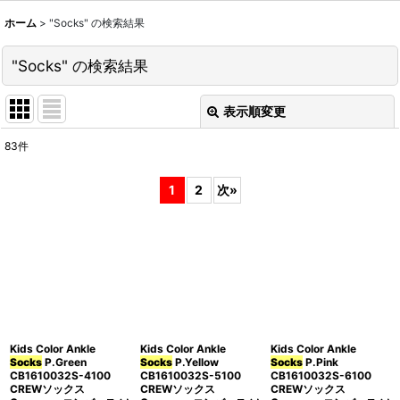
ホーム
>
"Socks"
の
検索結果
"Socks"
の
検索結果
表示順変更
閉じる
83
件
商品検索
:
1
2
次
»
表示数
:
並び順
:
絞り込む
Kids Color Ankle
Kids Color Ankle
Kids Color Ankle
Socks
P.Green
Socks
P.Yellow
Socks
P.Pink
CB1610032S-4100
CB1610032S-5100
CB1610032S-6100
CREWソックス
CREWソックス
CREWソックス