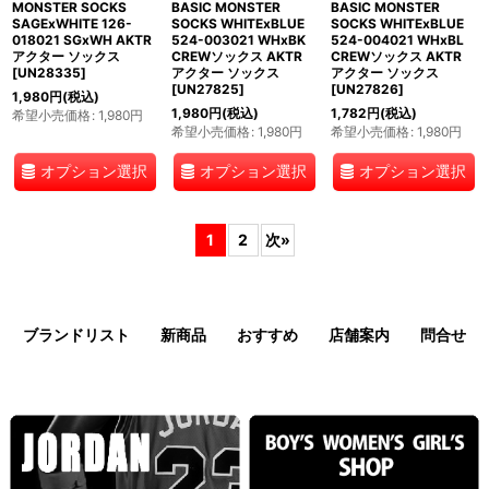
MONSTER SOCKS
BASIC MONSTER
BASIC MONSTER
SAGExWHITE 126-
SOCKS WHITExBLUE
SOCKS WHITExBLUE
018021 SGxWH AKTR
524-003021 WHxBK
524-004021 WHxBL
アクター ソックス
CREWソックス AKTR
CREWソックス AKTR
[
UN28335
]
アクター ソックス
アクター ソックス
[
UN27825
]
[
UN27826
]
1,980
円
(税込)
1,980
円
(税込)
1,782
円
(税込)
希望小売価格
:
1,980
円
希望小売価格
:
1,980
円
希望小売価格
:
1,980
円
オプション選択
オプション選択
オプション選択
1
2
次
»
ブランドリスト
新商品
おすすめ
店舗案内
問合せ