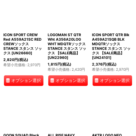
ICON SPORT CREW
LOGOMAN ST QTR
ICON SPORT QTR Blk
Red A559A21SC RED
Wht A356A20LOG
A459A21SQB BLK
CREWソックス
WHT MDQTRソックス
MDQTRソックス
STANCE スタンス ソッ
STANCE スタンス ソッ
STANCE スタンス ソッ
クス
[
UN26660
]
クス 【SALE商品】
クス 【SALE商品】
[
UN22960
]
[
UN24101
]
2,820
円
(税込)
1,815
円
(税込)
2,376
円
(税込)
希望小売価格
:
2,970
円
希望小売価格
:
2,420
円
希望小売価格
:
2,970
円
オプション選択
オプション選択
オプション選択
GOON SQUAD Black
ALL RISE NAVY
AKTR LOGO NEO