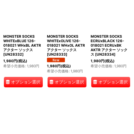
MONSTER SOCKS
MONSTER SOCKS
MONSTER SOCKS
WHITExBLUE 126-
WHITExOLIVE 126-
ECRUxBLACK 126-
018021 WHxBL AKTR
018021 WHxOL AKTR
018021 ECRUxBK
アクター ソックス
アクター ソックス
AKTR アクター ソック
[
UN28332
]
[
UN28333
]
ス
[
UN28334
]
1,980
円
(税込)
1,980
円
(税込)
希望小売価格
:
1,980
円
希望小売価格
:
1,980
円
1,980
円
(税込)
希望小売価格
:
1,980
円
オプション選択
オプション選択
オプション選択