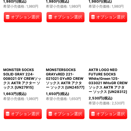
1,980
円
(税込)
1,980
円
(税込)
1,980
円
(税込)
希望小売価格
:
1,980
円
希望小売価格
:
1,980
円
希望小売価格
:
1,980
円
オプション選択
オプション選択
オプション選択
MONSTER SOCKS
MONSTERSOCKS
AKTR LOGO NEO
SOLID GRAY 224-
GRAYxRED 221-
FUTURE SOCKS
008021 GY CREWソッ
021021 GYxRD CREW
White/Green 125-
クス AKTR アクター ソ
ソックス AKTR アクタ
033021 WHxGR CREW
ックス
[
UN27915
]
ー ソックス
[
UN24577
]
ソックス AKTR アクタ
ー ソックス
[
UN28312
]
1,663
円
(税込)
1,650
円
(税込)
2,530
円
(税込)
希望小売価格
:
1,980
円
希望小売価格
:
1,650
円
希望小売価格
:
2,530
円
オプション選択
オプション選択
オプション選択