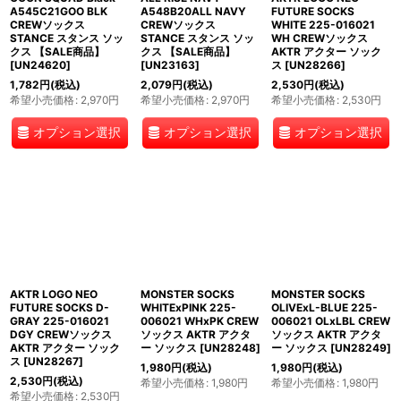
A545C21GOO BLK
A548B20ALL NAVY
FUTURE SOCKS
CREWソックス
CREWソックス
WHITE 225-016021
STANCE スタンス ソッ
STANCE スタンス ソッ
WH CREWソックス
クス 【SALE商品】
クス 【SALE商品】
AKTR アクター ソック
[
UN24620
]
[
UN23163
]
ス
[
UN28266
]
1,782
円
(税込)
2,079
円
(税込)
2,530
円
(税込)
希望小売価格
:
2,970
円
希望小売価格
:
2,970
円
希望小売価格
:
2,530
円
オプション選択
オプション選択
オプション選択
AKTR LOGO NEO
MONSTER SOCKS
MONSTER SOCKS
FUTURE SOCKS D-
WHITExPINK 225-
OLIVExL-BLUE 225-
GRAY 225-016021
006021 WHxPK CREW
006021 OLxLBL CREW
DGY CREWソックス
ソックス AKTR アクタ
ソックス AKTR アクタ
AKTR アクター ソック
ー ソックス
[
UN28248
]
ー ソックス
[
UN28249
]
ス
[
UN28267
]
1,980
円
(税込)
1,980
円
(税込)
2,530
円
(税込)
希望小売価格
:
1,980
円
希望小売価格
:
1,980
円
希望小売価格
:
2,530
円