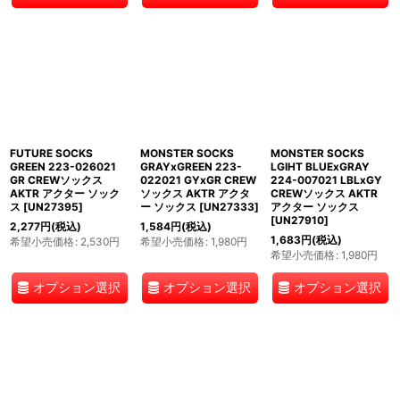
FUTURE SOCKS
MONSTER SOCKS
MONSTER SOCKS
GREEN 223-026021
GRAYxGREEN 223-
LGIHT BLUExGRAY
GR CREWソックス
022021 GYxGR CREW
224-007021 LBLxGY
AKTR アクター ソック
ソックス AKTR アクタ
CREWソックス AKTR
ス
[
UN27395
]
ー ソックス
[
UN27333
]
アクター ソックス
[
UN27910
]
2,277
円
(税込)
1,584
円
(税込)
1,683
円
(税込)
希望小売価格
:
2,530
円
希望小売価格
:
1,980
円
希望小売価格
:
1,980
円
オプション選択
オプション選択
オプション選択