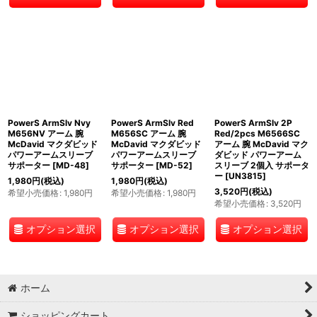
PowerS ArmSlv Nvy
PowerS ArmSlv Red
PowerS ArmSlv 2P
M656NV アーム 腕
M656SC アーム 腕
Red/2pcs M6566SC
McDavid マクダビッド
McDavid マクダビッド
アーム 腕 McDavid マク
パワーアームスリーブ
パワーアームスリーブ
ダビッド パワーアーム
サポーター
[
MD-48
]
サポーター
[
MD-52
]
スリーブ 2個入 サポータ
ー
[
UN3815
]
1,980
円
(税込)
1,980
円
(税込)
3,520
円
(税込)
希望小売価格
:
1,980
円
希望小売価格
:
1,980
円
希望小売価格
:
3,520
円
オプション選択
オプション選択
オプション選択
ホーム
ショッピングカート