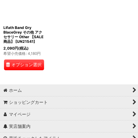
Lifath Band Gry
BlaceGrey その他 アク
セサリー Other 【SALE
商品】
[
UN21541
]
2,090
円
(税込)
希望小売価格
:
4,180
円
オプション選択
ホーム
ショッピングカート
マイページ
実店舗案内