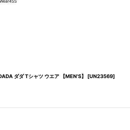
Wear4SS
PL DADA ダダ Tシャツ ウエア 【MEN'S】
[
UN23569
]