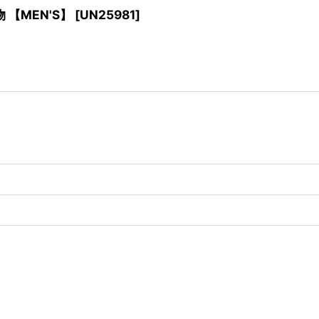
物 【MEN'S】
[
UN25981
]