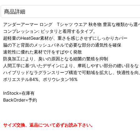
商品詳細
アンダーアーマー ロング Tシャツ ウエア 秋冬物 豊富な種類から選べる[ライフスタ
コンプレッション: ピッタリと着用するタイプ。
超軽量のHeatGear素材が、重さを感じさせずにしっかりカバー
脇の下と背面のメッシュパネルで必要な部分の通気性を確保
速乾性に優れた素材で汗をすばやく発散
防臭加工により、臭いの原因となる細菌の繁殖を抑制
人間工学に基づいたデザインにより、摩耗しやすい部分の縫い目をな
ハイブリッドなラグランスリーブ構造で可動域を拡大し、快適性を向
ポリエステル84%、ポリウレタン16%
InStock=在庫有
BackOrder=予約
サイズ交換、返品について必ずお読み下さい。