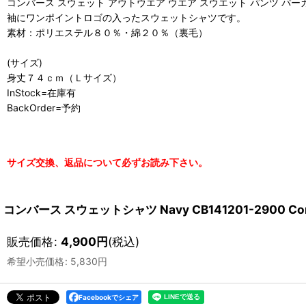
コンバース スウェット アウトウエア ウエア スウエット パンツ パーカー 続々
袖にワンポイントロゴの入ったスウェットシャツです。
素材：ポリエステル８０％・綿２０％（裏毛）
(サイズ)
身丈７４ｃｍ（Ｌサイズ）
InStock=在庫有
BackOrder=予約
サイズ交換、返品について必ずお読み下さい。
コンバース スウェットシャツ Navy CB141201-2900 
販売価格
:
4,900
円
(税込)
希望小売価格
:
5,830
円
Facebookでシェア