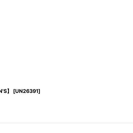
N'S】
[
UN26391
]