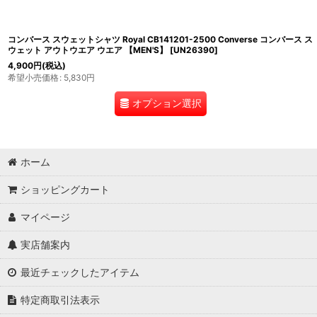
コンバース スウェットシャツ Royal CB141201-2500 Converse コンバース ス
ウェット アウトウエア ウエア 【MEN'S】
[
UN26390
]
4,900
円
(税込)
希望小売価格
:
5,830
円
オプション選択
ホーム
ショッピングカート
マイページ
実店舗案内
最近チェックしたアイテム
特定商取引法表示