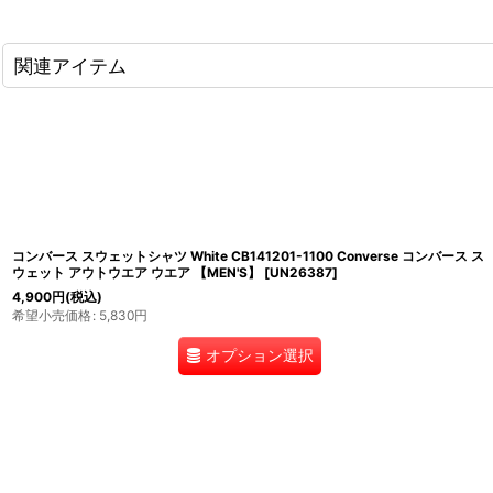
関連アイテム
コンバース スウェットシャツ White CB141201-1100 Converse コンバース ス
ウェット アウトウエア ウエア 【MEN'S】
[
UN26387
]
4,900
円
(税込)
希望小売価格
:
5,830
円
オプション選択