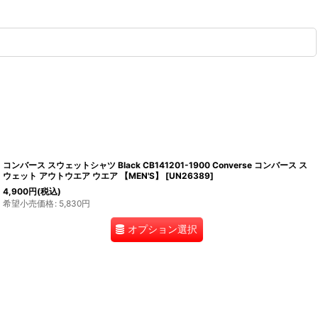
コンバース スウェットシャツ Black CB141201-1900 Converse コンバース ス
ウェット アウトウエア ウエア 【MEN'S】
[
UN26389
]
4,900
円
(税込)
希望小売価格
:
5,830
円
オプション選択