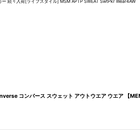
入荷[ライフスタイル] MSM APTP SWEAT SwtPkr Wear4AW
Converse コンバース スウェット アウトウエア ウエア 【ME