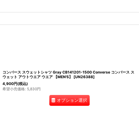
コンバース スウェットシャツ Gray CB141201-1500 Converse コンバース ス
ウェット アウトウエア ウエア 【MEN'S】
[
UN26388
]
4,900
円
(税込)
希望小売価格
:
5,830
円
オプション選択