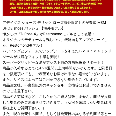
アデイダス シューズ デリック ローズ海外限定ものが豊富 MSM
SHOE shoes バッシュ 【海外モデル】
懐かしの『D Rose 4』がRestomondモデルとして復活！
オリジナルのデティールは残しつつ、機能面をアップグレードし
た、Restomondモデル！
パディングとフォームでアップデートを加えたＢｏｕｎｃｅミッド
ソールが快適なフィット感を実現！
スーパーグリッピーな溝がアシスト時の方向転換をサポート！
商品が入荷するまでに4〜6週間以上お時間がかかります。ご到着日
をご指定頂いても、ご希望通りお届け出来ない場合がございます。
また、サイズによってはご用意できない場合もございます。
商品注文後、不良品以外のキャンセル、交換等はお受けできません
のでご注意下さい。
商品の入荷状況など、こちらからご連絡は致しません。商品が入荷
した場合のみご連絡させて頂きます。（状況を確認したい場合はお
客様よりご質問下さい。）
また、現在発売中の商品、もしくは発売日の異なる予約商品等と一