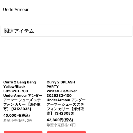
UnderArmour
関連アイテム
Curry 2 Bang Bang
Curry 2 SPLASH
Yellow/Black
PARTY
3026281-700
White/Blue/Silver
UnderArmour アンダー
3026282-100
アーマー シューズ ステ
UnderArmour アンダー
フォン カリー 【海外取
アーマー シューズ ステ
寄】
[
SH23035
]
フォン カリー 【海外取
寄】
[
SH23083
]
40,000
円
(税込)
42,800
円
(税込)
希望小売価格
:
0
円
希望小売価格
:
0
円