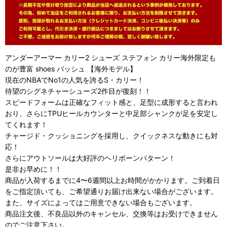
アンダーアーマー カリー2 シューズ ステフォン カリー海外限定も
のが豊富 shoes バッシュ 【海外モデル】
現在のNBAでNo1の人気を誇るS・カリー！
待望のシグネチャーシューズ2作目が復刻！！
スピードフォームは正確なフィット感と、足型に成形すると言われ
おり、さらにTPUヒールカウンターと中足部シャンクが足を安定し
てくれます！
チャージド・クッショニングを採用し、クイックネスな動きにも対
応！
さらにアウトソールは大好評のヘリボーンパターン！
是非お早めに！！
商品が入荷するまでに4〜6週間以上お時間がかかります。ご到着日
をご指定頂いても、ご希望通りお届け出来ない場合がございます。
また、サイズによってはご用意できない場合もございます。
商品注文後、不良品以外のキャンセル、交換等はお受けできません
のでご注意下さい。