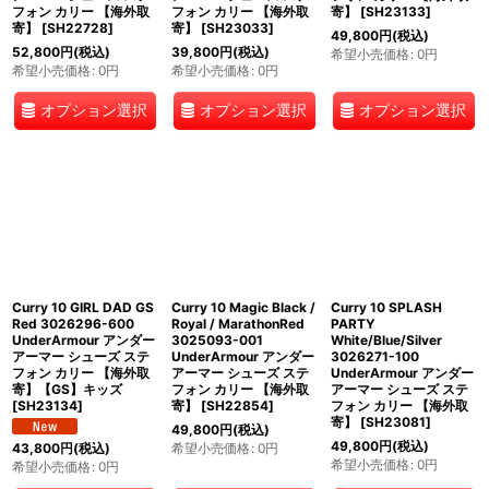
フォン カリー 【海外取
フォン カリー 【海外取
寄】
[
SH23133
]
寄】
[
SH22728
]
寄】
[
SH23033
]
49,800
円
(税込)
52,800
円
(税込)
39,800
円
(税込)
希望小売価格
:
0
円
希望小売価格
:
0
円
希望小売価格
:
0
円
オプション選択
オプション選択
オプション選択
Curry 10 GIRL DAD GS
Curry 10 Magic Black /
Curry 10 SPLASH
Red 3026296-600
Royal / MarathonRed
PARTY
UnderArmour アンダー
3025093-001
White/Blue/Silver
アーマー シューズ ステ
UnderArmour アンダー
3026271-100
フォン カリー 【海外取
アーマー シューズ ステ
UnderArmour アンダー
寄】【GS】キッズ
フォン カリー 【海外取
アーマー シューズ ステ
[
SH23134
]
寄】
[
SH22854
]
フォン カリー 【海外取
寄】
[
SH23081
]
49,800
円
(税込)
49,800
円
(税込)
希望小売価格
:
0
円
43,800
円
(税込)
希望小売価格
:
0
円
希望小売価格
:
0
円