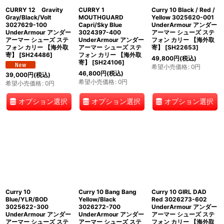
CURRY 12 Gravity
CURRY 1
Curry 10 Black / Red /
Gray/Black/Volt
MOUTHGUARD
Yellow 3025620-001
3027629-100
Capri/Sky Blue
UnderArmour アンダー
UnderArmour アンダー
3024397-400
アーマー シューズ ステ
アーマー シューズ ステ
UnderArmour アンダー
フォン カリー 【海外取
フォン カリー 【海外取
アーマー シューズ ステ
寄】
[
SH22653
]
寄】
[
SH24486
]
フォン カリー 【海外取
49,800
円
(税込)
寄】
[
SH24106
]
希望小売価格
:
0
円
46,800
円
(税込)
39,000
円
(税込)
希望小売価格
:
0
円
希望小売価格
:
0
円
オプション選択
オプション選択
オプション選択
Curry 10
Curry 10 Bang Bang
Curry 10 GIRL DAD
Blue/YLR/BOD
Yellow/Black
Red 3026273-602
3025622-300
3026272-700
UnderArmour アンダー
UnderArmour アンダー
UnderArmour アンダー
アーマー シューズ ステ
アーマー シューズ ステ
アーマー シューズ ステ
フォン カリー 【海外取