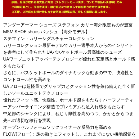
アンダーアーマー シューズ ステフォン カリー海外限定ものが豊富
MSM SHOE shoes バッシュ 【海外モデル】
ステフィン・カリーシグネチャーコレクション
カリーコレクション最新モデルでカリー選手本人からのインサイト
を参考にして作られたUAバスケットボール最高峰のシューズ
UAワープニットアッパーテクノロジーが優れた安定感とホールド感
をもたらす
さらに、バスケットボールのダイナミックな動きの中で、快適性と
コントロール性を高める
UAフローは超軽量でグリップ力とクッション性を兼ね備えた全く新
しいソールユニットテクノロジー
優れたフィット感、快適性、ホールド感をもたらすハーフブーティ
ーアッパーライニング構造でプレミアムな足入れ感をもたらす
中足部のシャンクにより、ねじり剛性を高めつつ、かかとからつま
先への適切な移行を実現
オープンセルフォームソックライナーが反発力を高める
FLOW(フロー)：足の動きにフィットし、これまでにない接地感覚を