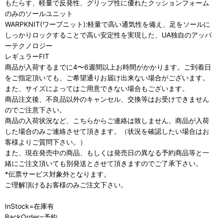
もたらす、軽量で反発性、グリップ性に優れたクッションフォーム
のみのソールユニット
WARPKNIT(ワープニット):軽量で高い通気性を備え、足をソールに
しっかりロックすることで高い安定性を実現した、UA独自のアッパ
ーテクノロジー
レギュラーFIT
商品が入荷するまでに4〜6週間以上お時間がかかります。ご到着日
をご指定頂いても、ご希望通りお届け出来ない場合がございます。
また、サイズによってはご用意できない場合もございます。
商品注文後、不良品以外のキャンセル、交換等はお受けできません
のでご注意下さい。
商品の入荷状況など、こちらからご連絡は致しません。商品が入荷
した場合のみご連絡させて頂きます。（状況を確認したい場合はお
客様よりご質問下さい。）
また、現在発売中の商品、もしくは発売日の異なる予約商品等と一
緒にご注文頂いても別発送とさせて頂きますのでご了承下さい。
*伝票サービス対象外となります。
ご理解頂けるお客様のみご注文下さい。
InStock=在庫有
BackOrder=予約