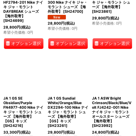
HF2794-201 Nike ナイ
300 Nike ナイキ ジャ・
キ ジャ・モラント シュ
キ ジャ・モラント
モラント シューズ 【海
ーズ 【海外取寄】
DAYBREAK シューズ
外取寄】
[
SH24700
]
[
SH23861
]
【海外取寄】
29,800
円
(税込)
[
SH24699
]
希望小売価格
:
0
円
28,800
円
(税込)
28,800
円
(税込)
希望小売価格
:
0
円
希望小売価格
:
0
円
オプション選択
オプション選択
オプション選択
JA 1 GS SE
JA 1 GS Sundial
JA 1 ASW Bright
Obsidian/Purple
White/Orange/Blue
Crimson/Black/Blue/V
FN4977-400 Nike ナイ
DX2294-100 Nike ナイ
olt FJ4242-001 Nike
キ ジャ・モラント シュ
キ ジャ・モラント シュ
ナイキ ジャ・モラント
ーズ 【海外取寄】
ーズ 【海外取寄】
オールスター シューズ
【GS】キッズ
【GS】キッズ
【海外取寄】
[
SH24216
]
[
SH23261
]
[
SH23992
]
33,300
円
(税込)
29,800
円
(税込)
24,800
円
(税込)