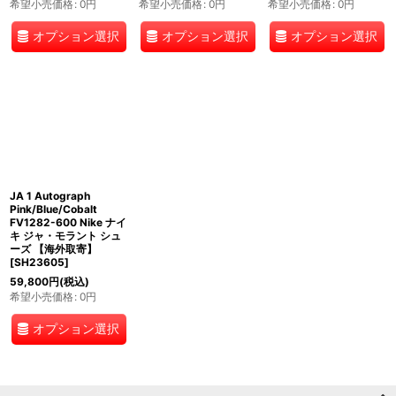
希望小売価格
:
0
円
希望小売価格
:
0
円
希望小売価格
:
0
円
オプション選択
オプション選択
オプション選択
JA 1 Autograph
Pink/Blue/Cobalt
FV1282-600 Nike ナイ
キ ジャ・モラント シュ
ーズ 【海外取寄】
[
SH23605
]
59,800
円
(税込)
希望小売価格
:
0
円
オプション選択