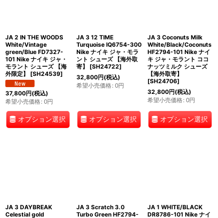
JA 2 IN THE WOODS
JA 3 12 TIME
JA 3 Coconuts Milk
White/Vintage
Turquoise IQ6754-300
White/Black/Coconuts
green/Blue FD7327-
Nike ナイキ ジャ・モラ
HF2794-101 Nike ナイ
101 Nike ナイキ ジャ・
ント シューズ 【海外取
キ ジャ・モラント ココ
モラント シューズ 【海
寄】
[
SH24722
]
ナッツミルク シューズ
外限定】
[
SH24539
]
【海外取寄】
32,800
円
(税込)
[
SH24706
]
希望小売価格
:
0
円
32,800
円
(税込)
37,800
円
(税込)
希望小売価格
:
0
円
希望小売価格
:
0
円
オプション選択
オプション選択
オプション選択
JA 3 DAYBREAK
JA 3 Scratch 3.0
JA 1 WHITE/BLACK
Celestial gold
Turbo Green HF2794-
DR8786-101 Nike ナイ