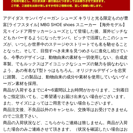
アデイダス サンバ ヴィーガン シューズ キラリと光る限定ものが豊
富[ライフスタイル] MBG SHOE shoes スニーカー 【海外モデル】
元々インドア用サッカーシューズとして登場した後、屋外ピッチな
どもカバーするようになったサンバ。ピッチで活躍したこのシュー
ズが、いつしか世界中のステージやストリートでも名を馳せること
となった。そして、目指すべき未来を見つめさらに進化し続けてい
る。今季のデザインは、動物由来の素材を一切使用しない、合成皮
革製。でもルックスはアイコニックなシューズの魅力を損なわない
よう、あの有名なT型トゥはもちろん、オリジナルデザインを忠実
に踏襲。 この製品は、動物由来の成分や素材を使用していないヴィ
ーガン素材を採用。
商品が入荷するまでに4〜6週間以上お時間がかかります。ご到着日
をご指定頂いても、ご希望通りお届け出来ない場合がございます。
また、サイズによってはご用意できない場合もございます。
商品注文後、不良品以外のキャンセル、交換等はお受けできません
のでご注意下さい。
商品の入荷状況など、こちらからご連絡は致しません。商品が入荷
した場合のみご連絡させて頂きます。（状況を確認したい場合はお