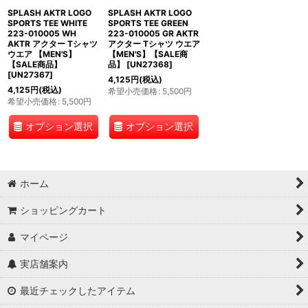
SPLASH AKTR LOGO
SPLASH AKTR LOGO
SPORTS TEE WHITE
SPORTS TEE GREEN
223-010005 WH
223-010005 GR AKTR
AKTR アクター Tシャツ
アクター Tシャツ ウエア
ウエア 【MEN'S】
【MEN'S】【SALE商
【SALE商品】
品】
[
UN27368
]
[
UN27367
]
4,125
円
(税込)
4,125
円
(税込)
希望小売価格
:
5,500
円
希望小売価格
:
5,500
円
オプション選択
オプション選択
ホーム
ショッピングカート
マイページ
実店舗案内
最近チェックしたアイテム