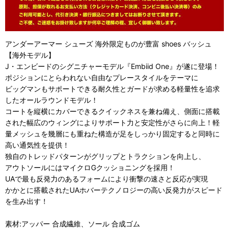
アンダーアーマー シューズ 海外限定ものが豊富 shoes バッシュ
【海外モデル】
J・エンビードのシグニチャーモデル『Embiid One』が遂に登場！
ポジションにとらわれない自由なプレースタイルをテーマに
ビッグマンもサポートできる耐久性とガードが求める軽量性を追求
したオールラウンドモデル！
コートを縦横にカバーできるクイックネスを兼ね備え、側面に搭載
された幅広のウィングによりサポート力と安定性がさらに向上！軽
量メッシュを幾層にも重ねた構造が足をしっかり固定すると同時に
高い通気性を提供！
独自のトレッドパターンがグリップとトラクションを向上し、
アウトソールにはマイクロGクッショニングを採用！
UAで最も反発力のあるフォームにより衝撃の速さと反応が実現
かかとに搭載されたUAホバーテクノロジーの高い反発力がスピード
を生み出す！
素材:アッパー 合成繊維、ソール 合成ゴム