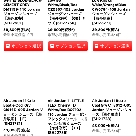
WHITE/ BLUE-BLACK-
Low GS
Low Knicks
CEMENT GREY
White/Black/Red
White/Orange/Blue
DM1199-140 Jordan
CZ0907-102 Jordan
CW0784-108 Jordan
ジョーダン シューズ
ジョーダン シューズ
ジョーダン シューズ
【海外取寄】
【海外取寄】【GS】キ
【海外取寄】
[
SH22591
]
ッズ
[
SH22756
]
[
SH23271
]
39,800
円
(税込)
39,800
円
(税込)
39,800
円
(税込)
希望小売価格
:
0
円
希望小売価格
:
0
円
希望小売価格
:
0
円
オプション選択
オプション選択
オプション選択
Air Jordan 11 Crib
Air Jordan 11 LITTLE
Air Jordan 11 Retro
Bootie Cool Gry
FLEX Cherry TD
Cool Gry CT8012-005
CI6165-005 Jordan ジ
White/Red BQ7102-
Jordan ジョーダン シュ
ョーダン シューズ 【海
116 Jordan ジョーダン
ーズ 【海外取寄】
外取寄】【IF】
フレックスソール スリ
[
SH21728
]
[
SH21731
]
ッポン仕様 シューズ
43,000
円
(税込)
【海外取寄】【TD】
43,000
円
(税込)
希望小売価格
:
0
円
[
SH22785
]
希望小売価格
:
0
円