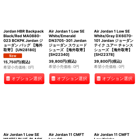
Jordan HBR Backpack
Air Jordan 1 Low SE
Air Jordan 1 Low SE
Black/Red MA0880-
White/Emerald
White/Gray DX6070-
023 BCKPK Jordan ジ
DN3705-301 Jordan
101 Jordan ジョーダン
ョーダン バッグ 【海外
ジョーダン スウェード
テイク ユアー チャンス
取寄】
[
UN28180
]
シューズ 【海外取寄】
シューズ 【海外取寄】
[
SH22340
]
[
SH22378
]
39,800
円
(税込)
39,800
円
(税込)
15,750
円
(税込)
希望小売価格
:
0
円
希望小売価格
:
0
円
希望小売価格
:
0
円
オプション選択
オプション選択
オプション選択
Air Jordan 1 Low SE
Air Jordan 11 CMFT
Air Jordan 11 CMFT