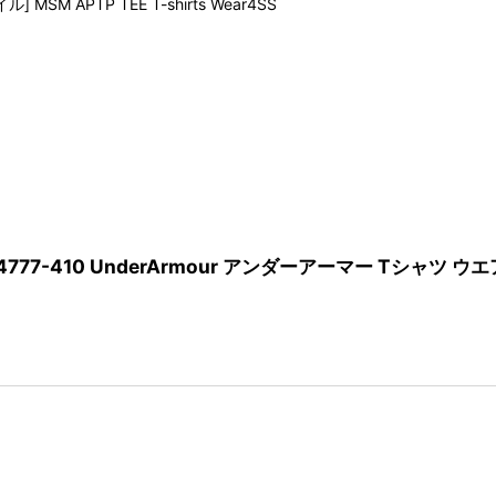
APTP TEE T-shirts Wear4SS
384777-410 UnderArmour アンダーアーマー Tシャツ ウエ