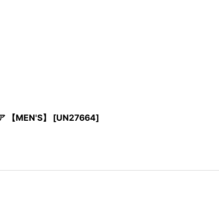
ア 【MEN'S】
[
UN27664
]