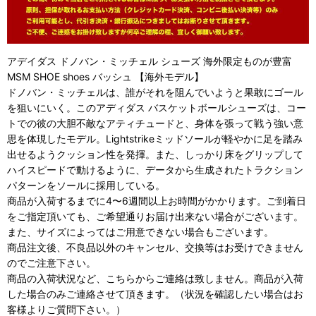
アデイダス ドノバン・ミッチェル シューズ 海外限定ものが豊富
MSM SHOE shoes バッシュ 【海外モデル】
ドノバン・ミッチェルは、誰がそれを阻んでいようと果敢にゴール
を狙いにいく。このアディダス バスケットボールシューズは、コー
トでの彼の大胆不敵なアティチュードと、身体を張って戦う強い意
思を体現したモデル。Lightstrikeミッドソールが軽やかに足を踏み
出せるようクッション性を発揮。また、しっかり床をグリップして
ハイスピードで動けるように、データから生成されたトラクション
パターンをソールに採用している。
商品が入荷するまでに4〜6週間以上お時間がかかります。ご到着日
をご指定頂いても、ご希望通りお届け出来ない場合がございます。
また、サイズによってはご用意できない場合もございます。
商品注文後、不良品以外のキャンセル、交換等はお受けできません
のでご注意下さい。
商品の入荷状況など、こちらからご連絡は致しません。商品が入荷
した場合のみご連絡させて頂きます。（状況を確認したい場合はお
客様よりご質問下さい。）