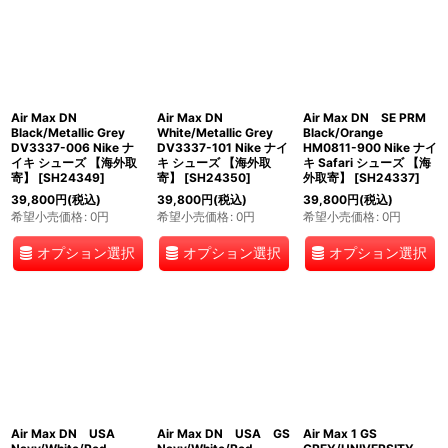
Air Max DN
Air Max DN
Air Max DN SE PRM
Black/Metallic Grey
White/Metallic Grey
Black/Orange
DV3337-006 Nike ナ
DV3337-101 Nike ナイ
HM0811-900 Nike ナイ
イキ シューズ 【海外取
キ シューズ 【海外取
キ Safari シューズ 【海
寄】
[
SH24349
]
寄】
[
SH24350
]
外取寄】
[
SH24337
]
39,800
円
(税込)
39,800
円
(税込)
39,800
円
(税込)
希望小売価格
:
0
円
希望小売価格
:
0
円
希望小売価格
:
0
円
オプション選択
オプション選択
オプション選択
Air Max DN USA
Air Max DN USA GS
Air Max 1 GS