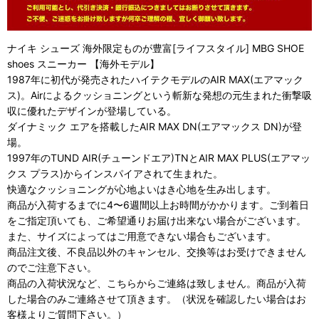
ナイキ シューズ 海外限定ものが豊富[ライフスタイル] MBG SHOE
shoes スニーカー 【海外モデル】
1987年に初代が発売されたハイテクモデルのAIR MAX(エアマック
ス)。Airによるクッショニングという斬新な発想の元生まれた衝撃吸
収に優れたデザインが登場している。
ダイナミック エアを搭載したAIR MAX DN(エアマックス DN)が登
場。
1997年のTUND AIR(チューンドエア)TNとAIR MAX PLUS(エアマッ
クス プラス)からインスパイアされて生まれた。
快適なクッショニングが心地よいはき心地を生み出します。
商品が入荷するまでに4〜6週間以上お時間がかかります。ご到着日
をご指定頂いても、ご希望通りお届け出来ない場合がございます。
また、サイズによってはご用意できない場合もございます。
商品注文後、不良品以外のキャンセル、交換等はお受けできません
のでご注意下さい。
商品の入荷状況など、こちらからご連絡は致しません。商品が入荷
した場合のみご連絡させて頂きます。（状況を確認したい場合はお
客様よりご質問下さい。）