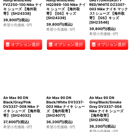
Navy/White/Red
Navy/White/Red
GREY/UNIVERSITY
FV2250-100 Nike ナイ
HQ2869-100 Nike ナイ
RED/WHITE DZ3307-
キ シューズ 【海外取
キ シューズ 【海外取
003 Nike ナイキ マック
寄】
[
SH24338
]
寄】【GS】キッズ
ス1 シューズ 【海外取
[
SH24339
]
寄】【GS】キッズ
39,800
円
(税込)
[
SH23546
]
39,800
円
(税込)
希望小売価格
:
0
円
39,800
円
(税込)
希望小売価格
:
0
円
希望小売価格
:
0
円
オプション選択
オプション選択
オプション選択
Air Max 90 DN
Air Max 90 DN
Air Max 90 DN
Black/Gray/Pink
Black/White DV3337-
Grey/Black/Smoke
DV3337-008 Nike ナ
003 Nike ナイキ シュー
Grey DV3337-004
イキ シューズ 【海外取
ズ 【海外取寄】
Nike ナイキ シューズ
寄】
[
SH24032
]
[
SH24077
]
【海外取寄】
[
SH24078
]
37,800
円
(税込)
36,200
円
(税込)
36,200
円
(税込)
希望小売価格
:
0
円
希望小売価格
:
0
円
希望小売価格
:
0
円