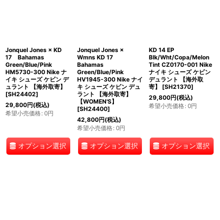
Jonquel Jones × KD
Jonquel Jones ×
KD 14 EP
17 Bahamas
Wmns KD 17
Blk/Wht/Copa/Melon
Green/Blue/Pink
Bahamas
Tint CZ0170-001 Nike
HM5730-300 Nike ナ
Green/Blue/Pink
ナイキ シューズ ケビン
イキ シューズ ケビン デ
HV1945-300 Nike ナイ
デュラント 【海外取
ュラント 【海外取寄】
キ シューズ ケビン デュ
寄】
[
SH21370
]
[
SH24402
]
ラント 【海外取寄】
29,800
円
(税込)
【WOMEN'S】
29,800
円
(税込)
希望小売価格
:
0
円
[
SH24400
]
希望小売価格
:
0
円
42,800
円
(税込)
希望小売価格
:
0
円
オプション選択
オプション選択
オプション選択