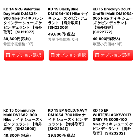
KD 14 NRG Valentine
KD 15 Black/Blue
KD 15 Brooklyn Court
Day Multi DJ4335-
DM1054-101 Nike ナイ
Graffiti Multi DM1054-
900 Nike ナイキ バレン
キ シューズ ケビン デュ
005 Nike ナイキ シュー
タインデー シューズ ケ
ラント 【海外取寄】
ズ ケビン デュラント
ビン デュラント 【海外
[
SH22305
]
【海外取寄】
取寄】
[
SH21977
]
[
SH22772
]
49,800
円
(税込)
39,800
円
(税込)
49,800
円
(税込)
希望小売価格
:
0
円
希望小売価格
:
0
円
希望小売価格
:
0
円
オプション選択
オプション選択
オプション選択
KD 15 Community
KD 15 EP GOLD/NAVY
KD 15 EP
Multi DV1682-900
DM1054-700 Nike ナ
WHITE/BLACK/VOLT/
Nike ナイキ シューズ ケ
イキ シューズ ケビン デ
GREY FN8009-100
ビン デュラント 【海外
ュラント 【海外取寄】
Nike ナイキ シューズ ケ
取寄】
[
SH22508
]
[
SH22941
]
ビン デュラント 【海外
取寄】
[
SH23232
]
49,800
円
(税込)
39,800
円
(税込)