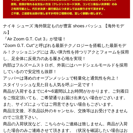
ナイキ シューズ 海外限定ものが豊富 shoes バッシュ 【海外モデ
ル】
『Air Zoom G.T. Cut 3』が登場！
"Zoom G.T. Cut"と呼ばれる最新テクノロジーを搭載した最新モデ
ル！クッショニングには 高い弾力性を持つリアクとフォームを採用
し、足全体に反発力のある履き心地を実現！
内部はフルズームストロボ、外装にはハードシェルモールドを採用
しているので安定性も抜群！
アッパーは薄めのオープンメッシュで軽量化と通気性を向上！
スタイリッシュな見た目も人気を呼ぶ一足です！
商品が入荷するまでに4〜6週間以上お時間がかかります。ご到着日
をご指定頂いても、ご希望通りお届け出来ない場合がございます。
また、サイズによってはご用意できない場合もございます。
商品注文後、不良品以外のキャンセル、交換等はお受けできません
のでご注意下さい。
商品の入荷状況など、こちらからご連絡は致しません。商品が入荷
した場合のみご連絡させて頂きます。（状況を確認したい場合はお