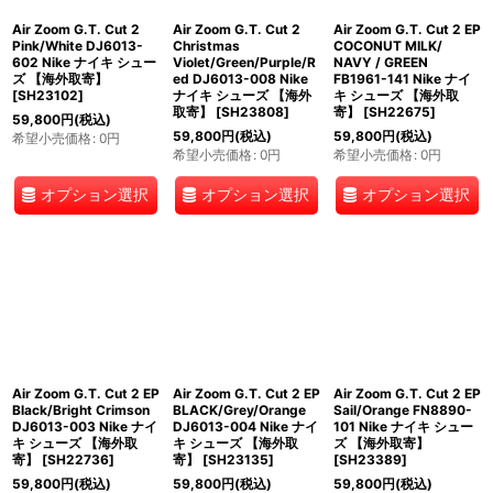
Air Zoom G.T. Cut 2
Air Zoom G.T. Cut 2
Air Zoom G.T. Cut 2 EP
Pink/White DJ6013-
Christmas
COCONUT MILK/
602 Nike ナイキ シュー
Violet/Green/Purple/R
NAVY / GREEN
ズ 【海外取寄】
ed DJ6013-008 Nike
FB1961-141 Nike ナイ
[
SH23102
]
ナイキ シューズ 【海外
キ シューズ 【海外取
取寄】
[
SH23808
]
寄】
[
SH22675
]
59,800
円
(税込)
59,800
円
(税込)
59,800
円
(税込)
希望小売価格
:
0
円
希望小売価格
:
0
円
希望小売価格
:
0
円
オプション選択
オプション選択
オプション選択
Air Zoom G.T. Cut 2 EP
Air Zoom G.T. Cut 2 EP
Air Zoom G.T. Cut 2 EP
Black/Bright Crimson
BLACK/Grey/Orange
Sail/Orange FN8890-
DJ6013-003 Nike ナイ
DJ6013-004 Nike ナイ
101 Nike ナイキ シュー
キ シューズ 【海外取
キ シューズ 【海外取
ズ 【海外取寄】
寄】
[
SH22736
]
寄】
[
SH23135
]
[
SH23389
]
59,800
円
(税込)
59,800
円
(税込)
59,800
円
(税込)