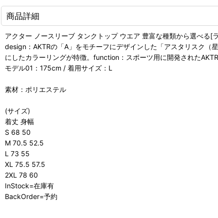
商品詳細
アクター ノースリーブ タンクトップ ウエア 豊富な種類から選べる[ライフスタイル
design：AKTRの「A」をモチーフにデザインした「アスタリス
にしたカラーリングが特徴。function：スポーツ用に開発されたAK
モデル01：175cm / 着用サイズ：L
素材：ポリエステル
(サイズ)
着丈 身幅
S 68 50
M 70.5 52.5
L 73 55
XL 75.5 57.5
2XL 78 60
InStock=在庫有
BackOrder=予約