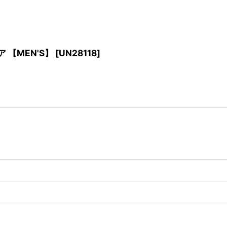
エア 【MEN'S】
[
UN28118
]