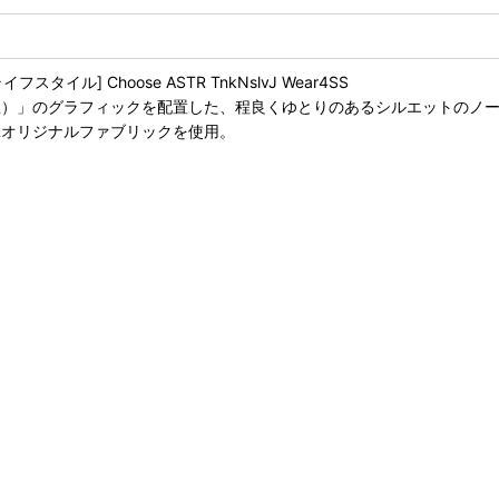
] Choose ASTR TnkNslvJ Wear4SS
ク（星）」のグラフィックを配置した、程良くゆとりのあるシルエットのノ
TRオリジナルファブリックを使用。