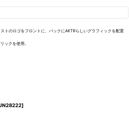
イストのロゴをフロントに、バックにAKTRらしいグラフィックを配置
ブリックを使用。
UN28222
]