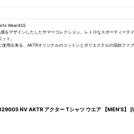
s Wear4SS
る空気感をデザインしたしたサマーコレクション。レトロなスポーティーテ
エット。
快適に使用出来る、AKTRオリジナルのコットンとポリエステルの混紡ファ
25-029005 NV AKTR アクター Tシャツ ウエア 【MEN'S】
[