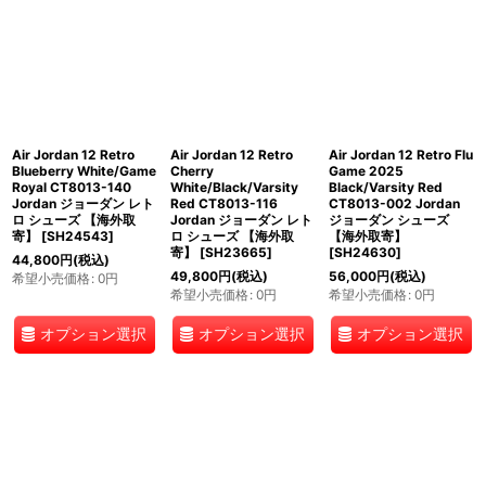
Air Jordan 12 Retro
Air Jordan 12 Retro
Air Jordan 12 Retro Flu
Blueberry White/Game
Cherry
Game 2025
Royal CT8013-140
White/Black/Varsity
Black/Varsity Red
Jordan ジョーダン レト
Red CT8013-116
CT8013-002 Jordan
ロ シューズ 【海外取
Jordan ジョーダン レト
ジョーダン シューズ
寄】
[
SH24543
]
ロ シューズ 【海外取
【海外取寄】
寄】
[
SH23665
]
[
SH24630
]
44,800
円
(税込)
49,800
円
(税込)
56,000
円
(税込)
希望小売価格
:
0
円
希望小売価格
:
0
円
希望小売価格
:
0
円
オプション選択
オプション選択
オプション選択