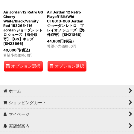
Air Jordan 12 Retro GS
Air Jordan 12 Retro
Cherry
Playoff Blk/Wht
White/Black/Varsity
CT8013-006 Jordan
Red 153265-116
ジョーダン レトロ プ
Jordan ジョーダン レト
レイオフ シューズ 【海
ロ シューズ 【海外取
外取寄】
[
SH21868
]
寄】【GS】キッズ
44,800
円
(税込)
[
SH23666
]
希望小売価格
:
0
円
40,000
円
(税込)
希望小売価格
:
0
円
オプション選択
オプション選択
ホーム
ショッピングカート
マイページ
実店舗案内