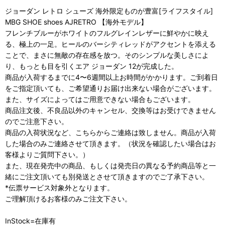
ジョーダン レトロ シューズ 海外限定ものが豊富[ライフスタイル]
MBG SHOE shoes AJRETRO 【海外モデル】
フレンチブルーがホワイトのフルグレインレザーに鮮やかに映え
る、極上の一足。ヒールのバーシティレッドがアクセントを添える
ことで、まさに無敵の存在感を放つ。そのシンプルな美しさによ
り、もっとも目を引くエア ジョーダン 12が完成した。
商品が入荷するまでに4〜6週間以上お時間がかかります。ご到着日
をご指定頂いても、ご希望通りお届け出来ない場合がございます。
また、サイズによってはご用意できない場合もございます。
商品注文後、不良品以外のキャンセル、交換等はお受けできません
のでご注意下さい。
商品の入荷状況など、こちらからご連絡は致しません。商品が入荷
した場合のみご連絡させて頂きます。（状況を確認したい場合はお
客様よりご質問下さい。）
また、現在発売中の商品、もしくは発売日の異なる予約商品等と一
緒にご注文頂いても別発送とさせて頂きますのでご了承下さい。
*伝票サービス対象外となります。
ご理解頂けるお客様のみご注文下さい。
InStock=在庫有