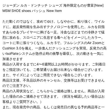
ジョーダン ルカ・ドンチッチ シューズ 海外限定ものが豊富[New]
MSM SHOE shoes バッシュ New Item
ただ動くのではなく、攻めてゆけ。しなやかに、粘り強く、ワイル
ドに。超反発性能を生み出すテクノロジーを使用した、ルカを目指
すあらゆるプレイヤーに捧げる一足。冷血なほどまでの冷静さで猛
烈に攻める、スロベニアに生息する毒ヘビをイメージしたカラー。
コートに常に張りつくなら、ルカ 5で。フルレングスのAir Zoomと
Cushlon 3.0を備え、一歩進んだクッショニングを実現。反発力の高
いIsoPlateシステムが急停止時の衝撃を吸収し、次の動きを一気に
加速させます
商品が入荷するまでに4〜6週間以上お時間がかかります。ご到着日
をご指定頂いても、ご希望通りお届け出来ない場合がございます。
また、サイズによってはご用意できない場合もございます。
商品注文後、不良品以外のキャンセル、交換等はお受けできません
のでご注意下さい。
商品の入荷状況など、こちらからご連絡は致しません。商品が入荷
した場合のみご連絡させて頂きます。（状況を確認したい場合はお
客様よりご質問下さい。）
また、現在発売中の商品、もしくは発売日の異なる予約商品等と一