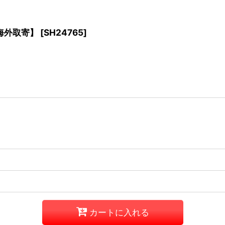
ズ 【海外取寄】
[
SH24765
]
カートに入れる