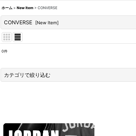
ホーム
>
New Item
>
CONVERSE
CONVERSE
[
New Item
]
0
件
サブカテゴリ
:
表示数
:
カテゴリで絞り込む
並び順
:
CONVERSE (全商品)
Shoes
T-Shirts
Jersey