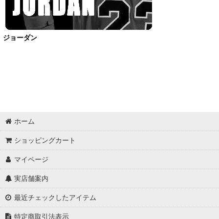
Shorts
OutWear
ジョーダン
Pants
Bag
Socks
Supporter
ホーム
Accessory
ショッピングカート
マイページ
OtherItems
実店舗案内
最近チェックしたアイテム
特定商取引法表示