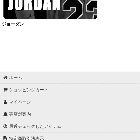
Shorts
OutWear
ジョーダン
Pants
Bag
Socks
Supporter
ホーム
Accessory
ショッピングカート
マイページ
OtherItems
実店舗案内
最近チェックしたアイテム
特定商取引法表示