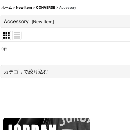
ホーム
>
New Item
>
CONVERSE
>
Accessory
Accessory
[
New Item
]
0
件
表示数
:
並び順
:
カテゴリで絞り込む
CONVERSE (全商品)
Shoes
T-Shirts
Jersey