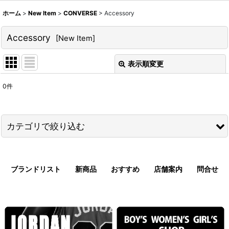
ホーム
>
New Item
>
CONVERSE
>
Accessory
Accessory
[
New Item
]
表示順変更
閉じる
0
件
表示数
:
並び順
:
カテゴリで絞り込む
絞り込む
CONVERSE (全商品)
ブランドリスト
新商品
おすすめ
店舗案内
問合せ
Shoes
T-Shirts
Jersey