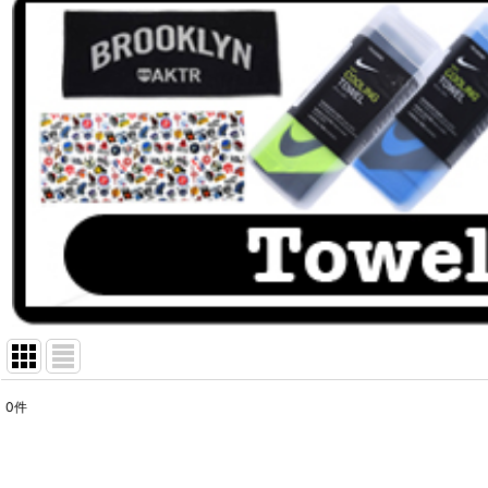
0
件
表示数
:
並び順
: