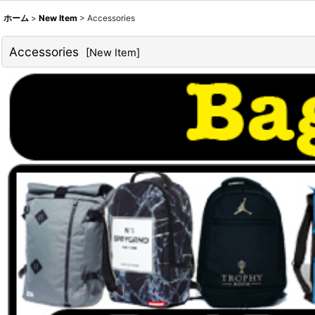
ホーム
>
New Item
>
Accessories
Accessories
[
New Item
]